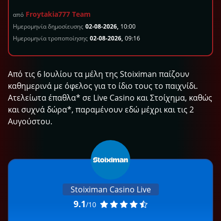
Froytakia777 Team
από
Ημερομηνία δημοσίευσης
02-08-2026,
10:00
Ημερομηνία τροποποίησης
02-08-2026,
09:16
Από τις 6 Ιουλίου τα μέλη της Stoiximan παίζουν
καθημερινά με όφελος για το ίδιο τους το παιχνίδι.
Ατελείωτα έπαθλα* σε Live Casino και Στοίχημα, καθώς
και συχνά δώρα*, παραμένουν εδώ μέχρι και τις 2
Αυγούστου.
Stoiximan Casino Live
9.1
/10