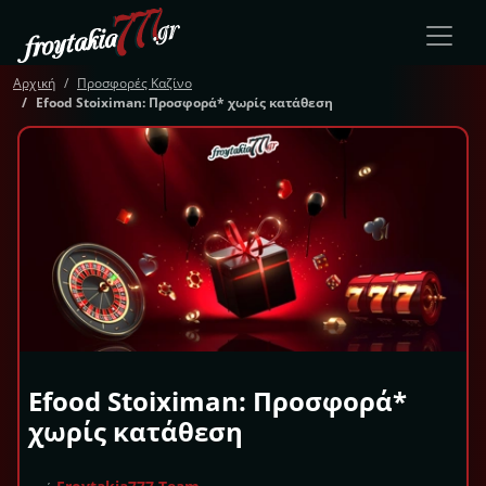
Αρχική
Προσφορές Καζίνο
Efood Stoiximan: Προσφορά* χωρίς κατάθεση
Efood Stoiximan: Προσφορά*
χωρίς κατάθεση