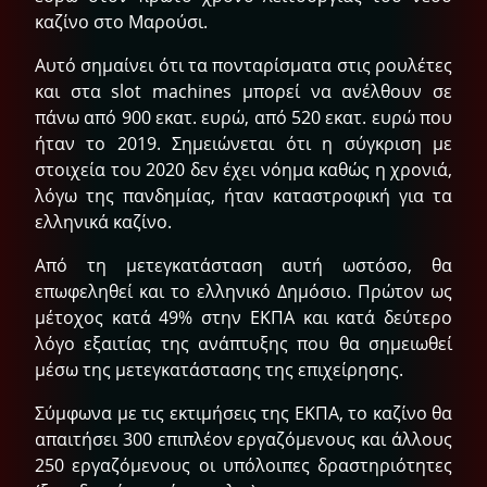
καζίνο στο Μαρούσι.
Αυτό σημαίνει ότι τα πονταρίσματα στις ρουλέτες
και στα slot machines μπορεί να ανέλθουν σε
πάνω από 900 εκατ. ευρώ, από 520 εκατ. ευρώ που
ήταν το 2019. Σημειώνεται ότι η σύγκριση με
στοιχεία του 2020 δεν έχει νόημα καθώς η χρονιά,
λόγω της πανδημίας, ήταν καταστροφική για τα
ελληνικά καζίνο.
Από τη μετεγκατάσταση αυτή ωστόσο, θα
επωφεληθεί και το ελληνικό Δημόσιο. Πρώτον ως
μέτοχος κατά 49% στην ΕΚΠΑ και κατά δεύτερο
λόγο εξαιτίας της ανάπτυξης που θα σημειωθεί
μέσω της μετεγκατάστασης της επιχείρησης.
Σύμφωνα με τις εκτιμήσεις της ΕΚΠΑ, το καζίνο θα
απαιτήσει 300 επιπλέον εργαζόμενους και άλλους
250 εργαζόμενους οι υπόλοιπες δραστηριότητες