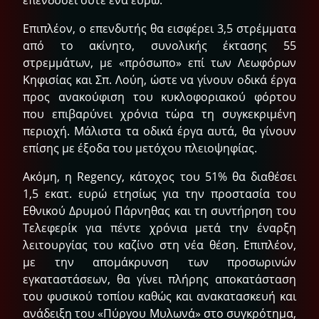
επενδύσει ούτε ένα ευρώ.
Επιπλέον, ο επενδυτής θα εισφέρει 3,5 στρέμματα
από το ακίνητο, συνολικής έκτασης 55
στρεμμάτων, με «πρόσωπο» επί των Λεωφόρων
Κηφισίας και Σπ. Λούη, ώστε να γίνουν οδικά έργα
προς ανακούφιση του κυκλοφοριακού φόρτου
που επιβαρύνει χρόνια τώρα τη συγκεκριμένη
περιοχή. Μάλιστα τα οδικά έργα αυτά, θα γίνουν
επίσης με έξοδα του μετόχου πλειοψηφίας.
Ακόμη, η Regency, κάτοχος του 51% θα διαθέσει
1,5 εκατ. ευρώ ετησίως για την προστασία του
Εθνικού Δρυμού Πάρνηθας και τη συντήρηση του
Τελεφερίκ για πέντε χρόνια μετά την έναρξη
λειτουργίας του καζίνο στη νέα θέση. Επιπλέον,
με την απομάκρυνση των προσωρινών
εγκαταστάσεων, θα γίνει πλήρης αποκατάσταση
του φυσικού τοπίου καθώς και ανακατασκευή και
ανάδειξη του «Πύργου Μυλωνά» στο συγκρότημα,