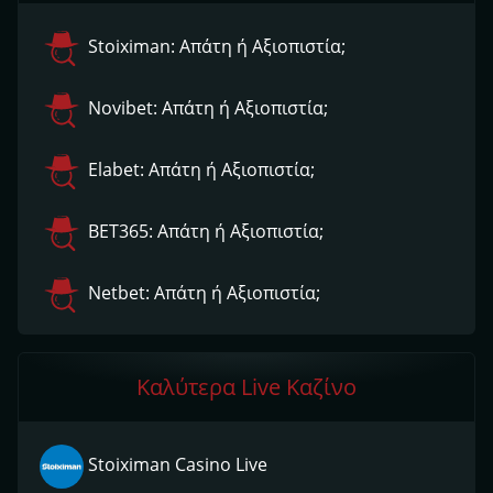
Stoiximan: Απάτη ή Αξιοπιστία;
Novibet: Απάτη ή Αξιοπιστία;
Elabet: Απάτη ή Αξιοπιστία;
ΒΕΤ365: Απάτη ή Αξιοπιστία;
Netbet: Απάτη ή Αξιοπιστία;
Καλύτερα Live Καζίνο
Stoiximan Casino Live