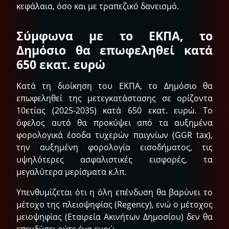
κεφάλαια, όσο και με τραπεζικό δανεισμό.
Σύμφωνα με το ΕΚΠΑ, το
Δημόσιο θα επωφεληθεί κατά
650 εκατ. ευρώ
Κατά τη διοίκηση του ΕΚΠΑ, το Δημόσιο θα
επωφεληθεί της μετεγκατάστασης σε ορίζοντα
10ετίας (2025-2035) κατά 650 εκατ. ευρώ. Το
όφελος αυτό θα προκύψει από τα αυξημένα
φορολογικά έσοδα τυχερών παιγνίων (GGR tax),
την αυξημένη φορολογία εισοδήματος, τις
υψηλότερες ασφαλιστικές εισφορές, τα
μεγαλύτερα μερίσματα κ.λπ.
Υπενθυμίζεται ότι η όλη επένδυση θα βαρύνει το
μέτοχο της πλειοψηφίας (Regency), ενώ ο μέτοχος
μειοψηφίας (Εταιρεία Ακινήτων Δημοσίου) δεν θα