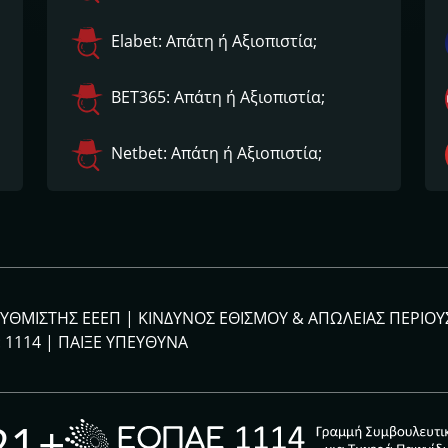
Elabet: Απάτη ή Αξιοπιστία;
ΒΕΤ365: Απάτη ή Αξιοπιστία;
Netbet: Απάτη ή Αξιοπιστία;
ΡΥΘΜΙΣΤΗΣ ΕΕΕΠ | ΚΙΝΔΥΝΟΣ ΕΘΙΣΜΟΥ & ΑΠΩΛΕΙΑΣ ΠΕΡΙΟΥ
 1114 |
ΠΑΙΞΕ ΥΠΕΥΘΥΝΑ
21+