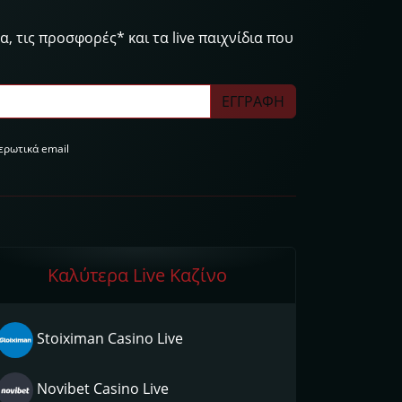
, τις προσφορές* και τα live παιχνίδια που
ΕΓΓΡΑΦΗ
ερωτικά email
Καλύτερα Live Καζίνο
Stoiximan Casino Live
Novibet Casino Live