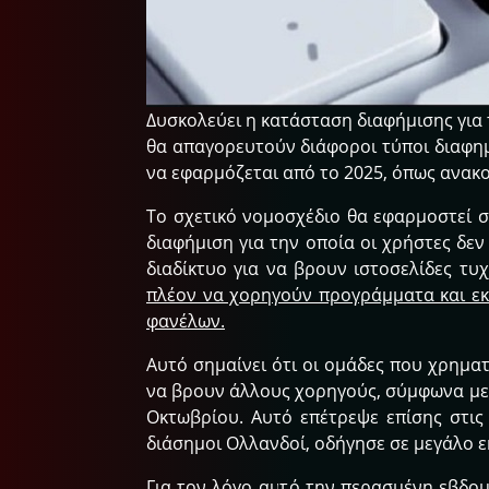
Δυσκολεύει η κατάσταση διαφήμισης για 
θα απαγορευτούν διάφοροι τύποι διαφη
να εφαρμόζεται από το 2025, όπως ανακ
Το σχετικό νομοσχέδιο θα εφαρμοστεί 
διαφήμιση για την οποία οι χρήστες δεν
διαδίκτυο για να βρουν ιστοσελίδες τυ
πλέον να χορηγούν προγράμματα και ε
φανέλων.
Αυτό σημαίνει ότι οι ομάδες που χρημα
να βρουν άλλους χορηγούς, σύμφωνα με 
Οκτωβρίου. Αυτό επέτρεψε επίσης στις
διάσημοι Ολλανδοί, οδήγησε σε μεγάλο ε
Για τον λόγο αυτό την περασμένη εβδο