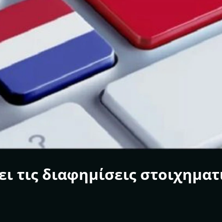
ει τις διαφημίσεις στοιχηματ