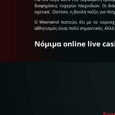
διαφημίσεις τυχερών παιχνιδιών. Οι δι
σχετικά. Ωστόσο, η βουλή πιέζει για πλ
Ο Weerwind πιστεύει ότι με το νομοσχέ
αθλητισμός είναι πολύ σημαντικός. Αλλά
Νόμιμα online live cas
Εγγ