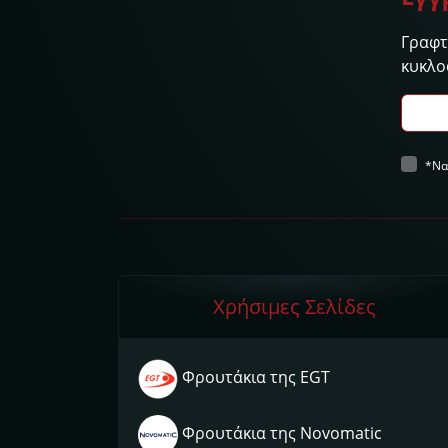
Γραφτε
κυκλο
*Να
Χρήσιμες Σελίδες
Φρουτάκια της EGT
Φρουτάκια της Novomatic