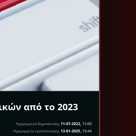
ικών από το 2023
Ημερομηνία δημοσίευσης
11-07-2022,
15:00
Ημερομηνία τροποποίησης
13-01-2025,
19:44