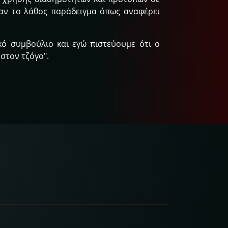
ιναν το λάθος παράδειγμα όπως αναφέρει
ικό συμβούλιο και εγώ πιστεύουμε ότι ο
στον τζόγο".