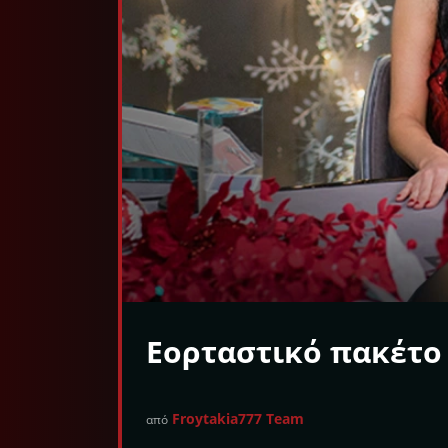
Εορταστικό πακέτο 
Froytakia777 Team
από