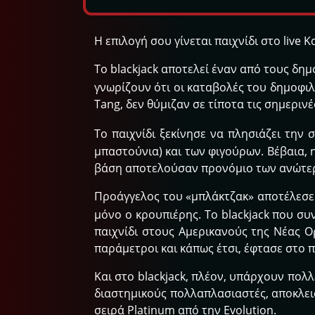
Η επιλογή σου γίνεται παιχνίδι στο live Κ
Το blackjack αποτελεί έναν από τους δημ
γνωρίζουν ότι οι καταβολές του δημοφιλ
Tang, δεν θύμιζαν σε τίποτα τις σημερι
Το παιχνίδι ξεκίνησε να πλησιάζει την
μπαστούνια) και των φιγούρων. Βέβαια, 
βάση αποτελούσαν προνόμιο των ανώτερω
Προάγγελος του «μπλάκτζακ» αποτέλεσε τ
μόνο ο κρουπιέρης. Το blackjack που συ
παιχνίδι στους Αμερικανούς της Νέας Ο
παράμετροι και κάπως έτσι, έφτασε στο 
Και στο blackjack, πλέον, υπάρχουν πολλ
διαστημικούς πολλαπλασιαστές, αποκλεισ
σειρά Platinum από την Evolution.