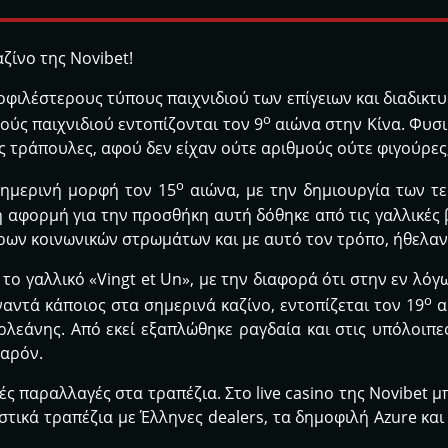
αζίνο της Novibet!
οφιλέστερους τύπους παιχνιδιού των επίγειων και διαδικτυα
ο
ούς παιχνιδιού εντοπίζονται τον 9
αιώνα στην Κίνα. Φυσι
νές τράπουλες, αφού δεν είχαν ούτε αριθμούς ούτε φιγούρε
ο
 σημερινή μορφή τον 15
αιώνα, με την δημιουργία των τε
η αφορμή για την προσθήκη αυτή δόθηκε από τις γαλλικές β
ν κοινωνικών στρωμάτων και με αυτό τον τρόπο, ήθελαν 
ο γαλλικό «Vingt et Un», με την διαφορά ότι στην εν λό
ο
ναντά κάποιος στα σημερινά καζίνο, εντοπίζεται τον 19
α
ρλεάνης. Από εκεί εξαπλώθηκε ραγδαία και στις υπόλοιπες
παρόν.
ές παραλλαγές στα τραπέζια. Στο live casino της Novibet 
τικά τραπέζια με Έλληνες dealers, τα δημοφιλή Azure και