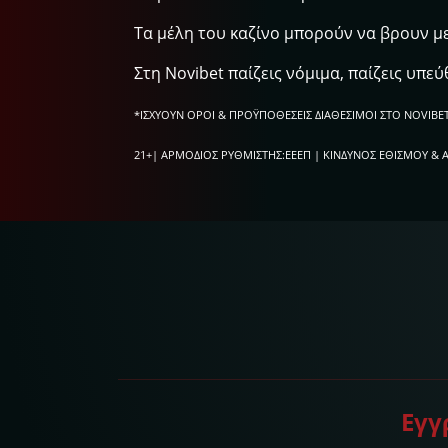
Τα μέλη του καζίνο μπορούν να βρουν μ
Στη Novibet παίζεις νόμιμα, παίζεις υπεύ
*ΙΣΧΥΟΥΝ ΟΡΟΙ & ΠΡΟΫΠΟΘΕΣΕΙΣ ΔΙΑΘΕΣΙΜΟΙ ΣΤΟ NOVIBE
21+| ΑΡΜΟΔΙΟΣ ΡΥΘΜΙΣΤΗΣ:ΕΕΕΠ | ΚΙΝΔΥΝΟΣ ΕΘΙΣΜΟΥ & Α
Εγγ