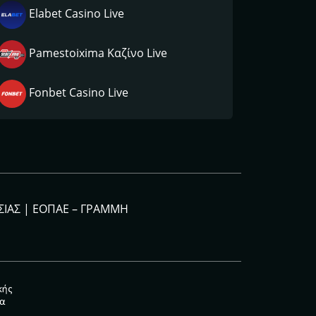
Elabet Casino Live
Pamestoixima Καζίνο Live
Fonbet Casino Live
ΣΙΑΣ |
ΕΟΠΑΕ – ΓΡΑΜΜΗ