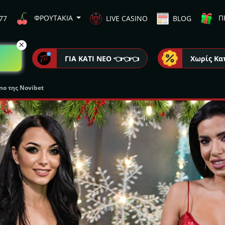
ΦΡΟΥΤΑΚΙΑ
Π
77
LIVE CASINO
BLOG
ΓΙΑ ΚΑΤΙ ΝΕΟ 👈👈👈
Χωρίς Κα
no της Novibet