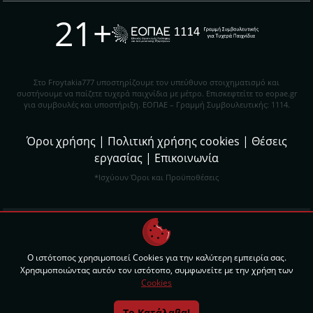
21+
Στο Froytakia777 υποστηρίζουμε τον υπεύθυνο στοιχηματισμό και
συστήνουμε να παίζετε τυχερά παιχνίδια με μέτρο. Eπισκεφτείτε το eopae.gr
για συμβουλές και υποστήριξη. ΕΟΠΑΕ – Γραμμή Συμβουλευτικής: 1114.
Όροι χρήσης
|
Πολιτική χρήσης cookies
|
Θέσεις
εργασίας
|
Επικοινωνία
*Ισχύουν Όροι και Προϋποθέσεις
Σχεδιασμός ιστοτόπου:
Digital Winners
Ανάπτυξη & Φιλοξενία Ιστοτόπου:
Digital Winners
Ο ιστότοπος χρησιμοποιεί Cookies για την καλύτερη εμπειρία σας.
2019 - 2026 © Copyright
froytakia777.gr
Χρησιμοποιώντας αυτόν τον ιστότοπο, συμφωνείτε με την χρήση των
Cookies
Το Κατάλαβα!