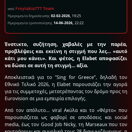
Froytakia777 Team
από
Ημερομηνία δημοσίευσης
02-02-2026,
19:25
Ημερομηνία τροποποίησης
14-06-2026,
22:22
Ένστικτο, συζήτηση, χαβαλές με την παρέα,
προβλέψεις και εκείνη η στιγμή που λες… «αυτό
κάτι μου κάνει». Και φέτος, η Elabet αποφασίζει
να δώσει σε αυτή τη στιγμή… αξία.
Αποκλειστικά για το "Sing for Greece”, δηλαδή τον
Εθνικό Τελικό 2026, η Elabet παρουσιάζει την αγορά
για τις συμμετοχές, μετατρέποντας τον δρόμο προς τη
Eurovision σε μια εμπειρία επιλογής.
Από τον απόλυτο… viral Ακύλα και το «Φέρτο» που
παρουσιάζεται ως φαβορί σε αποδόσεις και social
media, έως τον Good Job Nicky, τη Marseaux που τον
κοντράρουν και συνολικά τους 28 διαγωνιζόμενους, η