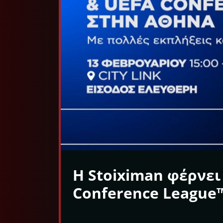
H Stoiximan φέρνει
Conference League