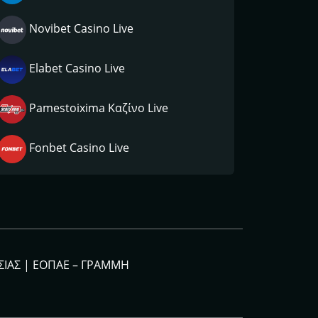
Novibet Casino Live
Elabet Casino Live
Pamestoixima Καζίνο Live
Fonbet Casino Live
ΣΙΑΣ |
ΕΟΠΑΕ – ΓΡΑΜΜΗ