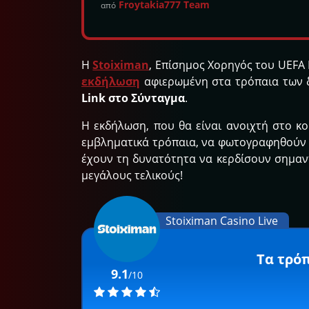
Froytakia777 Team
από
Η
Stoiximan
, Επίσημος Χορηγός του UEFA
εκδήλωση
αφιερωμένη στα τρόπαια των 
Link στο Σύνταγμα
.
Η εκδήλωση, που θα είναι ανοιχτή στο κ
εμβληματικά τρόπαια, να φωτογραφηθούν 
έχουν τη δυνατότητα να κερδίσουν σημαντ
μεγάλους τελικούς!
Stoiximan Casino Live
Τα τρόπ
9.1
/10