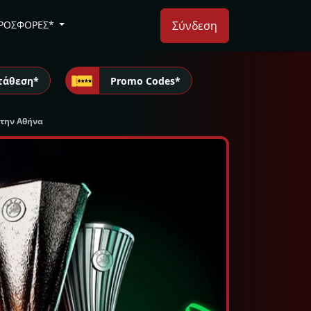
ΡΟΣΦΟΡΕΣ*
Σύνδεση
τάθεση*
Promo Codes*
στην Αθήνα