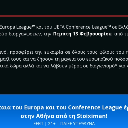
 Europa League™ και του UEFA Conference League™ σε Ελλ
δύο διοργανώσεων, την
Πέμπτη 13 Φεβρουαρίου
, από τ
οινό, προσφέρει την ευκαιρία σε όλους τους φίλους το
μαζί τους και να ζήσουν τη μαγεία του ευρωπαϊκού ποδο
ικά δώρα αλλά και να λάβουν μέρος σε διαγωνισμό* για 
αια του Europa και του Conference League 
στην Αθήνα από τη Stoiximan!
ΕΕΕΠ | 21+ | ΠΑΙΞΕ ΥΠΕΥΘΥΝΑ