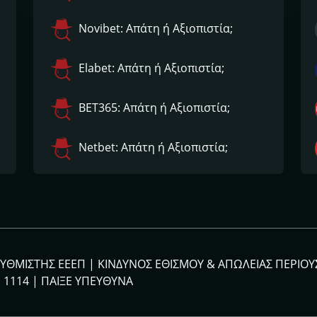
Novibet: Απάτη ή Αξιοπιστία;
Elabet: Απάτη ή Αξιοπιστία;
ΒΕΤ365: Απάτη ή Αξιοπιστία;
Netbet: Απάτη ή Αξιοπιστία;
ΡΥΘΜΙΣΤΗΣ ΕΕΕΠ | ΚΙΝΔΥΝΟΣ ΕΘΙΣΜΟΥ & ΑΠΩΛΕΙΑΣ ΠΕΡΙΟΥ
 1114 |
ΠΑΙΞΕ ΥΠΕΥΘΥΝΑ