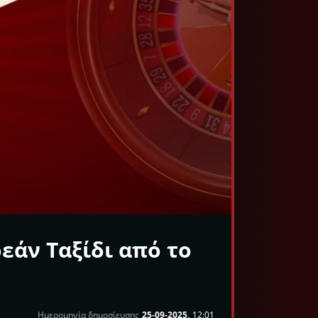
εάν Ταξίδι από το
Ημερομηνία δημοσίευσης
25-09-2025,
12:01