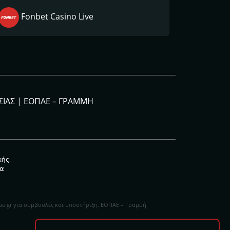
Fonbet Casino Live
ΣΙΑΣ |
ΕΟΠΑΕ – ΓΡΑΜΜΗ
pae.gr για συμβουλές και υποστήριξη. ΕΟΠΑΕ – Γραμμή