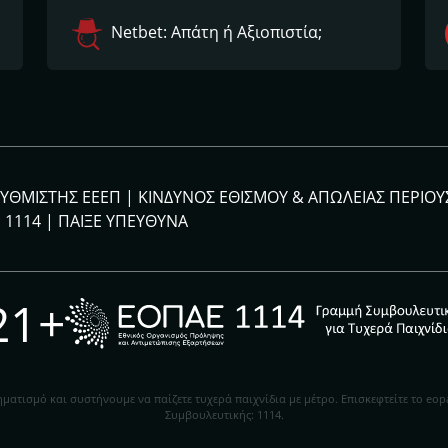
Netbet: Απάτη ή Αξιοπιστία;
ΡΥΘΜΙΣΤΗΣ ΕΕΕΠ | ΚΙΝΔΥΝΟΣ ΕΘΙΣΜΟΥ & ΑΠΩΛΕΙΑΣ ΠΕΡΙΟΥ
 1114 |
ΠΑΙΞΕ ΥΠΕΥΘΥΝΑ
21+
ματισμό και συστήνουμε να παίζετε τυχερά παιχνίδια με μέτρο. Eπισκεφτείτε το eo
Συμβουλευτικής: 1114.