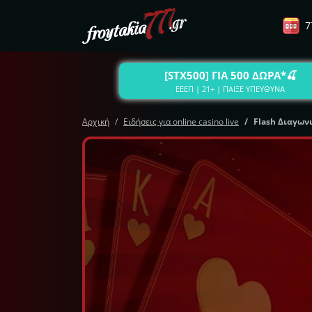
7
[STX500] ΓΙΑ 500 ΔΩΡΑ*🍒
ΕΕΕΠ | 21+ | ΠΑΙΞΕ ΥΠΕΥΘΥΝΑ
Αρχική
Ειδήσεις για online casino live
Flash Διαγωνι