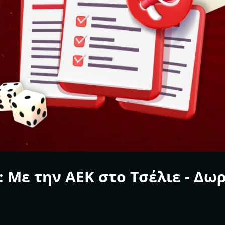
: Με την ΑΕΚ στο Τσέλιε - Δωρ