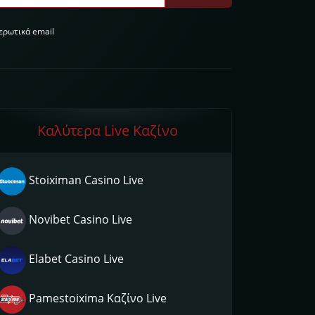
ερωτικά email
Καλύτερα Live Καζίνο
Stoiximan Casino Live
Novibet Casino Live
Elabet Casino Live
Pamestoixima Καζίνο Live