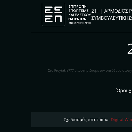
21+ | ΑΡΜΟΔΙΟΣ 
ΣΥΜΒΟΥΛΕΥΤΙΚΗΣ:
Στο Froytakia777 υποστηρίζουμε τον υπεύθυνο στοιχη
Όροι 
Σχεδιασμός ιστοτόπου:
Digital Wi