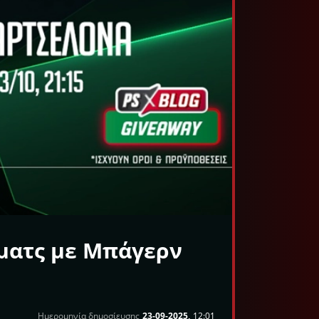
 ματς με Μπάγερν
Ημερομηνία δημοσίευσης
23-09-2025,
12:01