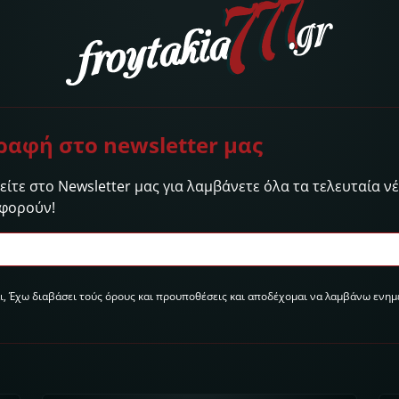
ραφή στο newsletter μας
ίτε στο Newsletter μας για λαμβάνετε όλα τα τελευταία νέα
φορούν!
ι, Έχω διαβάσει τούς όρους και προυποθέσεις και αποδέχομαι να λαμβάνω ενημ