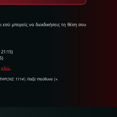
Κι εσύ μπορείς να διεκδικήσεις τη θέση σου
 21:15)
5)
ς
εδώ
.
ΤΗΡΙΞΗΣ: 1114| Παίξε Υπεύθυνα |».