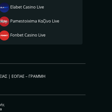
Elabet Casino Live
Pamestoixima Καζίνο Live
Fonbet Casino Live
ΣΙΑΣ |
ΕΟΠΑΕ – ΓΡΑΜΜΗ