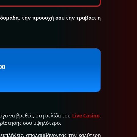
εβδομάδα, την προσοχή σου την τραβάει η
00
όγο να βρεθείς στη σελίδα του
Live Casino
,
χαρίστησης σου υψηλότερο.
 εκπλήξεις, απολαμβάνοντας την καλύτερη