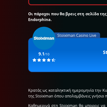
Οι πάροχοι που θα βρεις στη σελίδα της
Endorphina.
Stoiximan Casino Live
S
9.1
/10
Κρατάς ως καταληκτική ημερομηνία την Κυρ
της Stoiximan όπου απολαμβάνεις γνήσιο π
Καθημερινά στη Stoiximan θα μπορεις να