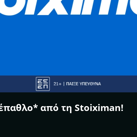
έπαθλο* από τη Stoiximan!