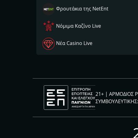
Φρουτάκια της NetEnt
Νόμιμα Kαζίνο Live
Νέα Casino Live
21+ | ΑΡΜΟΔΙΟΣ 
ΣΥΜΒΟΥΛΕΥΤΙΚΗΣ: