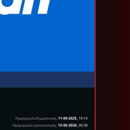
Ημερομηνία δημοσίευσης
11-09-2025,
18:19
Ημερομηνία τροποποίησης
15-06-2026,
00:38