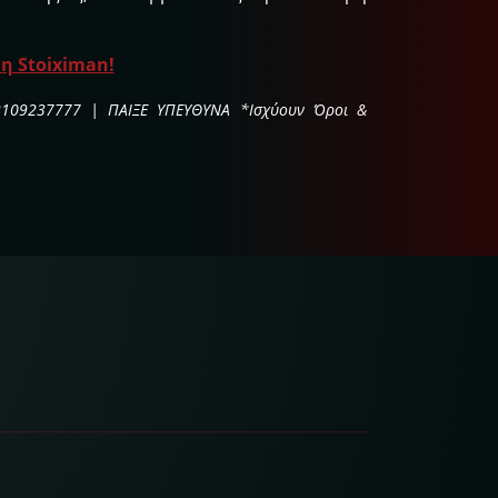
η Stoiximan!
09237777 | ΠΑΙΞΕ ΥΠΕΥΘΥΝΑ *Ισχύουν Όροι &