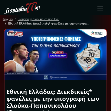
Αρχική
Ειδήσεις για online casino live
Εθνική Ελλάδας: Διεκδικείς* φανέλες με την υπογραφή των Σλούκα-Παπανικολάου (διαγωνισμός)
Εθνική Ελλάδας: Διεκδικείς*
φανέλες με την υπογραφή των
Σλούκα-Παπανικολάου