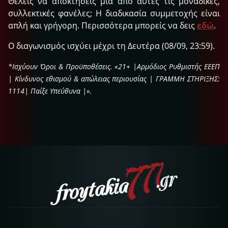
Θέλεις να αποκτήσεις μία από αυτές τις μοναδικές,
συλλεκτικές φανέλες; Η διαδικασία συμμετοχής είναι
απλή και γρήγορη. Περισσότερα μπορείς να δεις
εδώ
.
Ο διαγωνισμός ισχύει μέχρι τη Δευτέρα (08/09, 23:59).
*Ισχύουν Όροι & Προϋποθέσεις. «21+ |Αρμόδιος Ρυθμιστής ΕΕΕΠ
| Κίνδυνος εθισμού & απώλειας περιουσίας | ΓΡΑΜΜΗ ΣΤΗΡΙΞΗΣ:
1114| Παίξε Υπεύθυνα |».