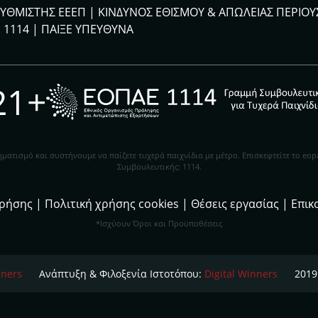
ΡΥΘΜΙΣΤΗΣ ΕΕΕΠ | ΚΙΝΔΥΝΟΣ ΕΘΙΣΜΟΥ & ΑΠΩΛΕΙΑΣ ΠΕΡΙΟΥ
 1114 |
ΠΑΙΞΕ ΥΠΕΥΘΥΝΑ
21+
ματισμό και συστήνουμε να παίζετε τυχερά παιχνίδια με μέτρο. Eπισκεφτείτε το eo
Συμβουλευτικής: 1114.
χρήσης
|
Πολιτική χρήσης cookies
|
Θέσεις εργασίας
|
Επικ
*Ισχύουν Όροι και Προϋποθέσεις
nners
Ανάπτυξη & Φιλοξενία Ιστοτόπου:
Digital Winners
2019