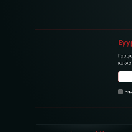
Εγγ
Γραφτε
κυκλο
*Να