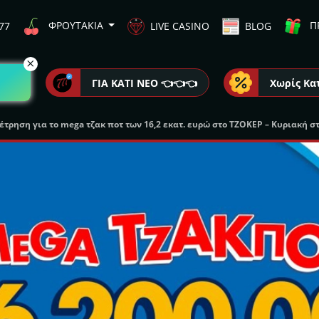
ΦΡΟΥΤΑΚΙΑ
Π
77
LIVE CASINO
BLOG
ΓΙΑ ΚΑΤΙ ΝΕΟ 👈👈👈
Χωρίς Κα
τρηση για το mega τζακ ποτ των 16,2 εκατ. ευρώ στο ΤΖΟΚΕΡ – Κυριακή στ