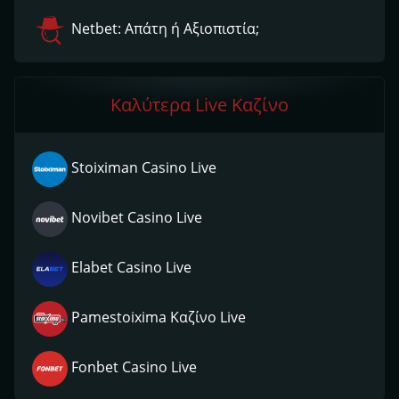
Netbet: Απάτη ή Αξιοπιστία;
Καλύτερα Live Καζίνο
Stoiximan Casino Live
Novibet Casino Live
Elabet Casino Live
Pamestoixima Καζίνο Live
Fonbet Casino Live