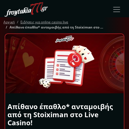
Αρχική
Ειδήσεις για online casino live
Απίθανο έπαθλο* ανταμοιβής από τη Stoiximan στο Live Casino!
Απίθανο έπαθλο* ανταμοιβής
από τη Stoiximan στο Live
Casino!