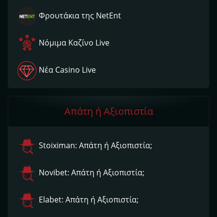
Φρουτάκια της NetEnt
Νόμιμα Kαζίνο Live
Νέα Casino Live
Απάτη ή Αξιοπιστία
Stoiximan: Απάτη ή Αξιοπιστία;
Novibet: Απάτη ή Αξιοπιστία;
Elabet: Απάτη ή Αξιοπιστία;