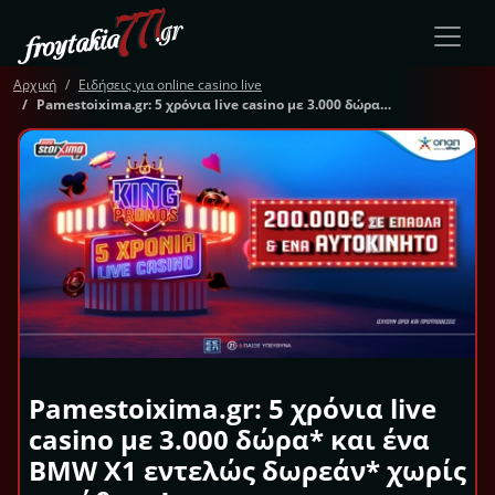
Αρχική
Ειδήσεις για online casino live
Pamestoixima.gr: 5 χρόνια live casino με 3.000 δώρα* και ένα BMW X1 εντελώς δωρεάν* χωρίς κατάθεση!
Pamestoixima.gr: 5 χρόνια live
casino με 3.000 δώρα* και ένα
BMW X1 εντελώς δωρεάν* χωρίς