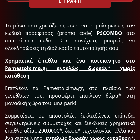
EΓΓΡΑΦΗ
Το μόνο που χρειάζεται, είναι να συμπληρώσεις τον
κωδικό προσφοράς (promo code)
PSCOMBO
στο
απαραίτητο πεδίο. Στη συνέχεια, μπορείς να
ολοκληρώσεις τη διαδικασία ταυτοποίησής σου.
Χρηματικά έπαθλα και ένα αυτοκίνητο στο
Pamestoixima.gr εντελώς δωρεάν* χωρίς
κατάθεση
Επιπλέον, το Pamestoixima.gr, στο πλαίσιο των
γενεθλίων του, προσφέρει επιπλέον δώρα* στη
μοναδική χώρα του luna park!
Συμμετέχεις σε αποστολές, ξεκλειδώνεις επίπεδα,
συγκεντρώνεις συμμετοχές και διεκδικείς χρηματικά
έπαθλα αξίας 200.000€*, δώρα* τεχνολογίας, αλλά και
ένα αυτοκίνητο,
εντελώς δωρεάν χωρίς κατάθεση*
.