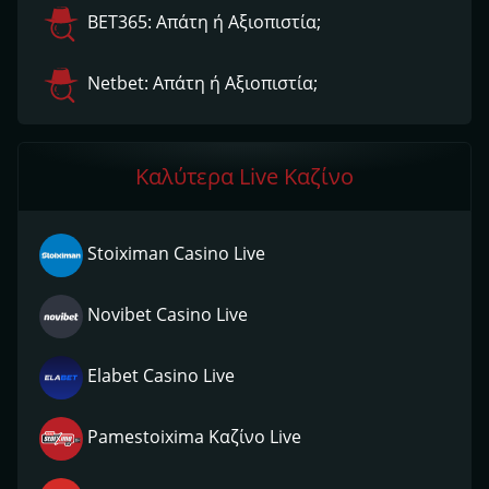
ΒΕΤ365: Απάτη ή Αξιοπιστία;
Netbet: Απάτη ή Αξιοπιστία;
Καλύτερα Live Καζίνο
Stoiximan Casino Live
Novibet Casino Live
Elabet Casino Live
Pamestoixima Καζίνο Live