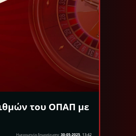
αριθμών του ΟΠΑΠ με
Ημερομηνία δημοσίευσης
30-05-2025,
13:42