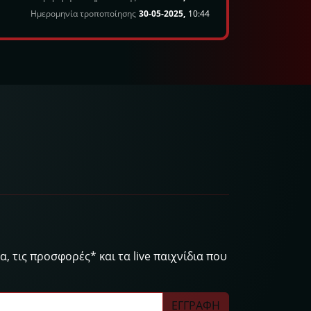
Ημερομηνία τροποποίησης
30-05-2025,
10:44
, τις προσφορές* και τα live παιχνίδια που
ΕΓΓΡΑΦΗ