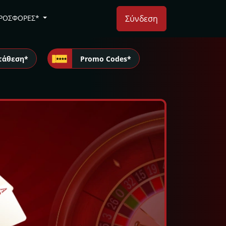
ΡΟΣΦΟΡΕΣ*
Σύνδεση
τάθεση*
Promo Codes*