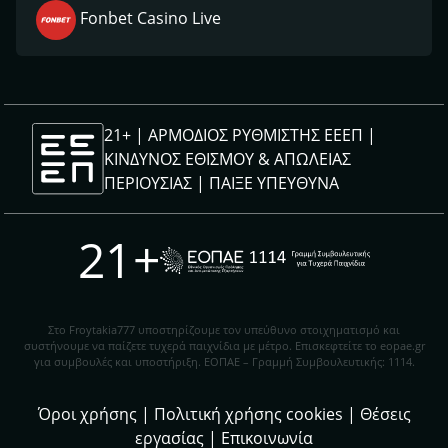
Fonbet Casino Live
21+ | ΑΡΜΟΔΙΟΣ ΡΥΘΜΙΣΤΗΣ ΕΕΕΠ |
ΚΙΝΔΥΝΟΣ ΕΘΙΣΜΟΥ & ΑΠΩΛΕΙΑΣ
ΠΕΡΙΟΥΣΙΑΣ |
ΠΑΙΞΕ ΥΠΕΥΘΥΝΑ
21+
Στο Froytakia777 υποστηρίζουμε τον υπεύθυνο στοιχηματισμό και
συστήνουμε να παίζετε τυχερά παιχνίδια με μέτρο. Eπισκεφτείτε το eopae.gr
για συμβουλές και υποστήριξη. ΕΟΠΑΕ – Γραμμή Συμβουλευτικής: 1114.
Όροι χρήσης
|
Πολιτική χρήσης cookies
|
Θέσεις
εργασίας
|
Επικοινωνία