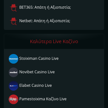
ΒΕΤ365: Απάτη ή Αξιοπιστία;
Netbet: Απάτη ή Αξιοπιστία;
Καλύτερα Live Καζίνο
Stoiximan Casino Live
Novibet Casino Live
Elabet Casino Live
Pamestoixima Καζίνο Live