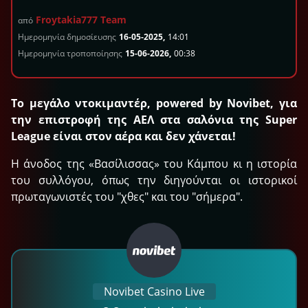
Froytakia777 Team
από
Ημερομηνία δημοσίευσης
16-05-2025,
14:01
Ημερομηνία τροποποίησης
15-06-2026,
00:38
Το μεγάλο ντοκιμαντέρ, powered by Novibet, για
την επιστροφή της ΑΕΛ στα σαλόνια της Super
League είναι στον αέρα και δεν χάνεται!
Η άνοδος της «Βασίλισσας» του Κάμπου κι η ιστορία
του συλλόγου, όπως την διηγούνται οι ιστορικοί
πρωταγωνιστές του "χθες" και του "σήμερα".
Novibet Casino Live