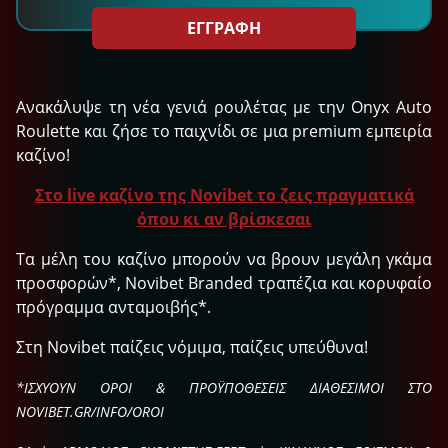
ΕΓΓΡΑΦΗ
Ανακάλυψε τη νέα γενιά ρουλέτας με την Onyx Auto
Roulette και ζήσε το παιχνίδι σε μια premium εμπειρία
καζίνο!
Στο live καζίνο της Novibet το ζεις πραγματικά
όπου κι αν βρίσκεσαι
Τα μέλη του καζίνο μπορούν να βρουν μεγάλη γκάμα
προσφορών*, Novibet Branded τραπέζια και κορυφαίο
πρόγραμμα ανταμοιβής*.
Στη Novibet παίζεις νόμιμα, παίζεις υπεύθυνα!
*ΙΣΧΥΟΥΝ ΟΡΟΙ & ΠΡΟΫΠΟΘΕΣΕΙΣ ΔΙΑΘΕΣΙΜΟΙ ΣΤΟ
NOVIBET.GR/INFO/OROI