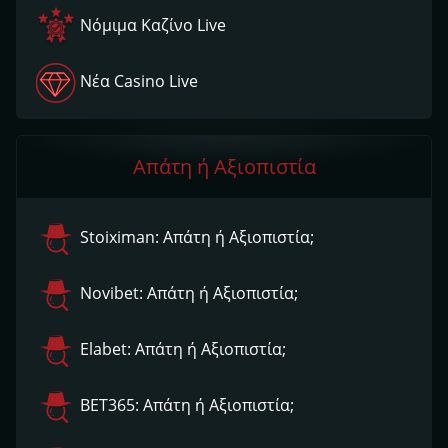
Νόμιμα Kαζίνο Live
Νέα Casino Live
Απάτη ή Αξιοπιστία
Stoiximan: Απάτη ή Αξιοπιστία;
Novibet: Απάτη ή Αξιοπιστία;
Elabet: Απάτη ή Αξιοπιστία;
ΒΕΤ365: Απάτη ή Αξιοπιστία;