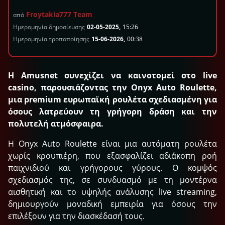
Froytakia777 Team
από
Ημερομηνία δημοσίευσης
02-05-2025,
15:26
Ημερομηνία τροποποίησης
15-06-2026,
00:38
Η Amusnet συνεχίζει να καινοτομεί στο live
casino, παρουσιάζοντας την Onyx Auto Roulette,
μια premium ευρωπαϊκή ρουλέτα σχεδιασμένη για
όσους λατρεύουν τη γρήγορη δράση και την
πολυτελή ατμόσφαιρα.
Η Onyx Auto Roulette είναι μια αυτόματη ρουλέτα
χωρίς κρουπιέρη, που εξασφαλίζει αδιάκοπη ροή
παιχνιδιού και γρήγορους γύρους. Ο κομψός
σχεδιασμός της, σε συνδυασμό με τη μοντέρνα
αισθητική και το υψηλής ανάλυσης live streaming,
δημιουργούν μοναδική εμπειρία για όσους την
επιλέξουν για την διασκέδασή τους.