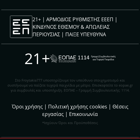
21+ | ΑΡΜΟΔΙΟΣ ΡΥΘΜΙΣΤΗΣ ΕΕΕΠ |
ΚΙΝΔΥΝΟΣ ΕΘΙΣΜΟΥ & ΑΠΩΛΕΙΑΣ
ΠΕΡΙΟΥΣΙΑΣ |
ΠΑΙΞΕ ΥΠΕΥΘΥΝΑ
21+
Στο Froytakia777 υποστηρίζουμε τον υπεύθυνο στοιχηματισμό και
συστήνουμε να παίζετε τυχερά παιχνίδια με μέτρο. Eπισκεφτείτε το eopae.gr
για συμβουλές και υποστήριξη. ΕΟΠΑΕ – Γραμμή Συμβουλευτικής: 1114.
Όροι χρήσης
|
Πολιτική χρήσης cookies
|
Θέσεις
εργασίας
|
Επικοινωνία
*Ισχύουν Όροι και Προϋποθέσεις