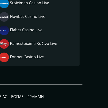
Stoiximan Casino Live
Novibet Casino Live
Elabet Casino Live
Pamestoixima Καζίνο Live
Fonbet Casino Live
ΣΙΑΣ |
ΕΟΠΑΕ – ΓΡΑΜΜΗ