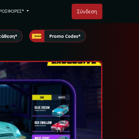
ΡΟΣΦΟΡΕΣ*
Σύνδεση
τάθεση*
Promo Codes*