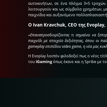
αυτοκινήτων, σε ένα πλέγμα 3×5 τροχών
λειτουργούν και ως σύμβολα χρημάτων, με
παιχνίδια και αυξανόμενο πολλαπλασιαστή
Ο Ivan Kravchuk, CEO της Evoplay,
«
Επαναπροσδιορίζοντας τι σημαίνει να ξεπερ
παιχνίδι με στοιχείο δεξιότητας, όπου οι πα
gameplay επιπέδου video game, η νέα μας κυκ
Η Evoplay λοιπόν φιλοδοξεί πως ο νέος τίτ
του
iGaming
όπως έκανε και η Spribe με το 