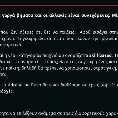
 γοργά βήματα και οι αλλαγές είναι συνεχόμενες. Μί
ι που δεν ήξερες ότι θες να παίξεις… Αφού εισάγει στ
τά χρόνια. Συγκεκριμένα, από τότε που έκαναν την εμφάνισ
ιαφορετικό.
και η νέα «κατηγορία» παιχνιδιού ονομάζεται
skill-based
. 
δει και το όνομά της τα παιχνίδια της συγκεκριμένης κατ
στοτε παίκτη, δηλαδή θα πρέπει να χρησιμοποιεί στρατηγική,
ατα.
ο Adrenaline Rush θα είναι διαθέσιμο σε τρεις μορφές (sk
κδοχές.
ότητα να επιλέξουν ανάμεσα σε τρεις διαφορετικούς χαρα