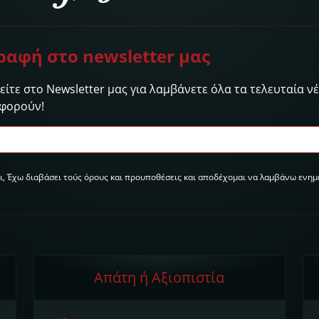
ραφή στο newsletter μας
ίτε στο Newsletter μας για λαμβάνετε όλα τα τελευταία νέα
φορούν!
ι, Έχω διαβάσει τούς όρους και προυποθέσεις και αποδέχομαι να λαμβάνω ενημ
Απάτη ή Αξιοπιστία