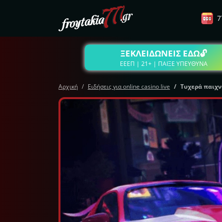
7
ΞΕΚΛΕΙΔΩΝΕΙΣ ΕΔΩ🔓
ΕΕΕΠ | 21+ | ΠΑΙΞΕ ΥΠΕΥΘΥΝΑ
Αρχική
Ειδήσεις για online casino live
Τυχερά παιχνί