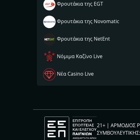
Φρουτάκια της EGT
Φρουτάκια της Novomatic
Φρουτάκια της NetEnt
Νόμιμα Kαζίνο Live
Νέα Casino Live
21+ | ΑΡΜΟΔΙΟΣ 
ΣΥΜΒΟΥΛΕΥΤΙΚΗΣ: