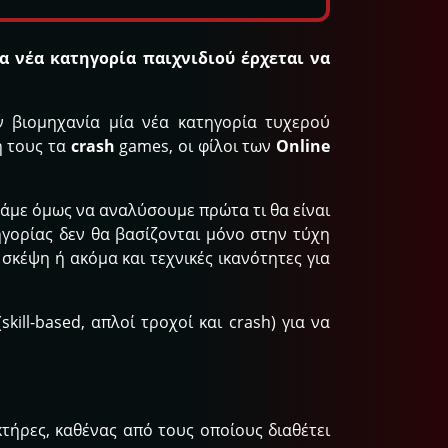
α νέα κατηγορία παιχνιδιού έρχεται να
ην βιομηχανία μία νέα κατηγορία τυχερού
ή τους τα
crash
games, οι φίλοι των
Online
Πάμε όμως να αναλύσουμε πρώτα τι θα είναι
ηγορίας δεν θα βασίζονται μόνο στην τύχη
 σκέψη ή ακόμα και τεχνικές ικανότητες για
ill-based, απλοί τροχοί και crash) για να
κτήρες, καθένας από τους οποίους διαθέτει