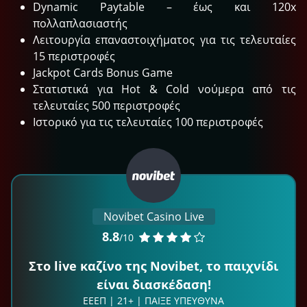
Dynamic Paytable – έως και 120x
πολλαπλασιαστής
Λειτουργία επαναστοιχήματος για τις τελευταίες
15 περιστροφές
Jackpot Cards Bonus Game
Στατιστικά για Hot & Cold νούμερα από τις
τελευταίες 500 περιστροφές
Ιστορικό για τις τελευταίες 100 περιστροφές
Novibet Casino Live
8.8
/10
Στο live καζίνο της Novibet, το παιχνίδι
είναι διασκέδαση!
ΕΕΕΠ | 21+ | ΠΑΙΞΕ ΥΠΕΥΘΥΝΑ