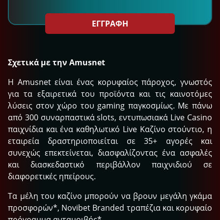
ΕΓΓΡΑΦΗ
Σχετικά με την Amusnet
Η Amusnet είναι ένας κορυφαίος πάροχος, γνωστός
για τα εξαιρετικά του προϊόντα και τις καινοτόμες
λύσεις στον χώρο του gaming παγκοσμίως. Με πάνω
από 300 συναρπαστικά slots, εντυπωσιακά Live Casino
παιχνίδια και ένα καθηλωτικό Live Καζίνο στούντιο, η
εταιρεία δραστηριοποιείται σε 35+ αγορές και
συνεχώς επεκτείνεται, διασφαλίζοντας ένα ασφαλές
και διασκεδαστικό περιβάλλον παιχνιδιού σε
διαφορετικές ηπείρους.
Τα μέλη του καζίνο μπορούν να βρουν μεγάλη γκάμα
προσφορών*, Novibet Branded τραπέζια και κορυφαίο
πρόγραμμα ανταμοιβής*.