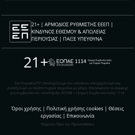
21+ | ΑΡΜΟΔΙΟΣ ΡΥΘΜΙΣΤΗΣ ΕΕΕΠ |
ΚΙΝΔΥΝΟΣ ΕΘΙΣΜΟΥ & ΑΠΩΛΕΙΑΣ
ΠΕΡΙΟΥΣΙΑΣ |
ΠΑΙΞΕ ΥΠΕΥΘΥΝΑ
21+
Στο Froytakia777 υποστηρίζουμε τον υπεύθυνο στοιχηματισμό και
συστήνουμε να παίζετε τυχερά παιχνίδια με μέτρο. Eπισκεφτείτε το eopae.gr
για συμβουλές και υποστήριξη. ΕΟΠΑΕ – Γραμμή Συμβουλευτικής: 1114.
Όροι χρήσης
|
Πολιτική χρήσης cookies
|
Θέσεις
εργασίας
|
Επικοινωνία
*Ισχύουν Όροι και Προϋποθέσεις