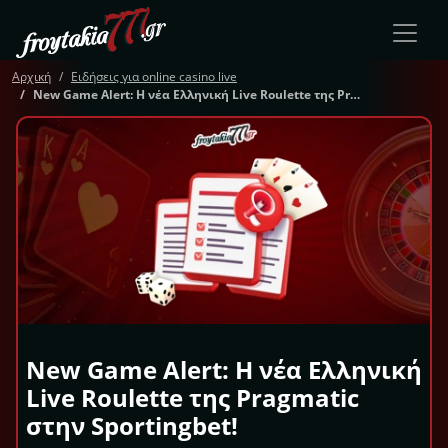
Αρχική
Ειδήσεις για online casino live
New Game Alert: Η νέα Ελληνική Live Roulette της Pragmatic στην Sportingbet!
New Game Alert: Η νέα Ελληνική
Live Roulette της Pragmatic
στην Sportingbet!