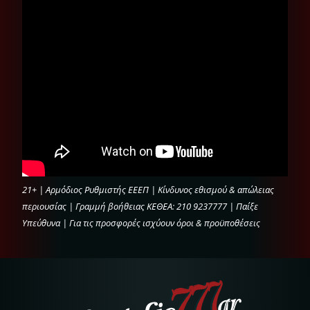
21+ | Αρμόδιος Ρυθμιστής ΕΕΕΠ | Κίνδυνος εθισμού & απώλειας
περιουσίας | Γραμμή βοήθειας ΚΕΘΕΑ: 210 9237777 | Παίξε
Υπεύθυνα | Για τις προσφορές ισχύουν όροι & προϋποθέσεις