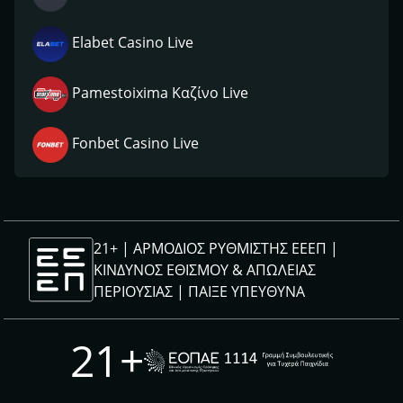
Elabet Casino Live
Pamestoixima Καζίνο Live
Fonbet Casino Live
21+ | ΑΡΜΟΔΙΟΣ ΡΥΘΜΙΣΤΗΣ ΕΕΕΠ |
ΚΙΝΔΥΝΟΣ ΕΘΙΣΜΟΥ & ΑΠΩΛΕΙΑΣ
ΠΕΡΙΟΥΣΙΑΣ |
ΠΑΙΞΕ ΥΠΕΥΘΥΝΑ
21+