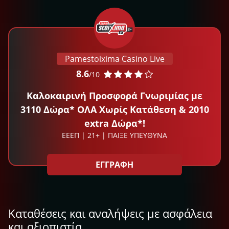
Pamestoixima Casino Live
8.6
/10
Καλοκαιρινή Προσφορά Γνωριμίας με
3110 Δώρα* ΟΛΑ Χωρίς Κατάθεση & 2010
extra Δώρα*!
ΕΕΕΠ | 21+ | ΠΑΙΞΕ ΥΠΕΥΘΥΝΑ
EΓΓΡΑΦΗ
Καταθέσεις και αναλήψεις με ασφάλεια
και αξιοπιστία