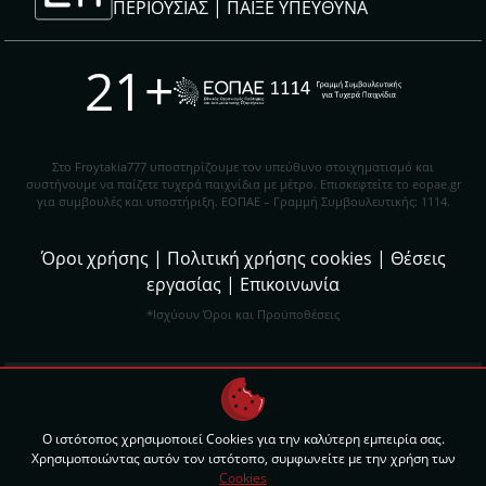
ΠΕΡΙΟΥΣΙΑΣ |
ΠΑΙΞΕ ΥΠΕΥΘΥΝΑ
21+
Στο Froytakia777 υποστηρίζουμε τον υπεύθυνο στοιχηματισμό και
συστήνουμε να παίζετε τυχερά παιχνίδια με μέτρο. Eπισκεφτείτε το eopae.gr
για συμβουλές και υποστήριξη. ΕΟΠΑΕ – Γραμμή Συμβουλευτικής: 1114.
Όροι χρήσης
|
Πολιτική χρήσης cookies
|
Θέσεις
εργασίας
|
Επικοινωνία
*Ισχύουν Όροι και Προϋποθέσεις
Σχεδιασμός ιστοτόπου:
Digital Winners
Ανάπτυξη & Φιλοξενία Ιστοτόπου:
Digital Winners
Ο ιστότοπος χρησιμοποιεί Cookies για την καλύτερη εμπειρία σας.
2019 - 2026 © Copyright
froytakia777.gr
Χρησιμοποιώντας αυτόν τον ιστότοπο, συμφωνείτε με την χρήση των
Cookies