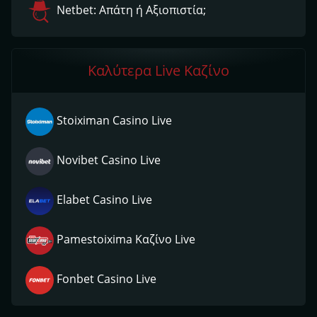
Netbet: Απάτη ή Αξιοπιστία;
Καλύτερα Live Καζίνο
Stoiximan Casino Live
Novibet Casino Live
Elabet Casino Live
Pamestoixima Καζίνο Live
Fonbet Casino Live