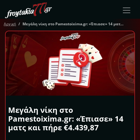
Αρχική
Μεγάλη νίκη στο Pamestoixima.gr: «Έπιασε» 14 ματς και πήρε €4.439,87
Μεγάλη νίκη στο
Pamestoixima.gr: «Έπιασε» 14
ματς και πήρε €4.439,87