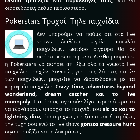
casino τραπέζια και παραλλαγές τους,
για να
διασκεδάσεις ακόμα περισσότερο.
Pokerstars Τροχοί -Τηλεπαιχνίδια
Δεν μπορούμε να πούμε ότι στα live
shows διαθέτει μεγάλη ποικιλία
παιχνιδιών, ωστόσο σίγουρα θα σε
αφήσει ικανοποιημένο. Δεν θα μπορούσε
η Pokerstars να αφήσει απ' έξω όλα τα γνωστά live
παιχνίδια τροχών. Συνεπώς για τους λάτρεις αυτών
των παιχνιδιών, μπορείτε να διασκεδάσετε με τα
κορυφαία παιχνίδια:
Crazy Time, adventures beyond
wonderland, dream catcher και το live
monopoly.
Για όσους αγαπούν λίγο περισσότερο το
να τζογάροουν υπάρχει το παιχνίδι του
sic bo και το
lightning dice
, όπου ρίχνεις τα ζάρια και δοκιμάζεις
την τύχη σου ενώ το live show:
gonzos treasure hunt
σίγουρα αξίζει να το δοκιμάσεις.