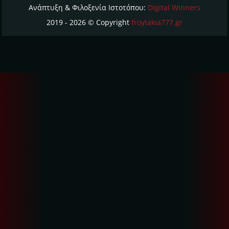
Ανάπτυξη & Φιλοξενία Ιστοτόπου:
Digital Winners
2019 - 2026 © Copyright
froytakia777.gr