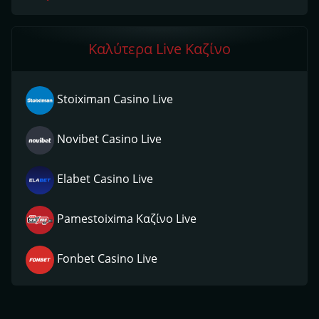
Καλύτερα Live Καζίνο
Stoiximan Casino Live
Novibet Casino Live
Elabet Casino Live
Pamestoixima Καζίνο Live
Fonbet Casino Live