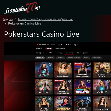
Αρχική
Τα καλύτερα ελληνικά online καζίνο Live
Pokerstars Casino Live
Pokerstars Casino Live