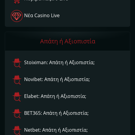
Νέα Casino Live
Απάτη ή Αξιοπιστία
Stoiximan: Απάτη ή Αξιοπιστία;
Novibet: Απάτη ή Αξιοπιστία;
Elabet: Απάτη ή Αξιοπιστία;
ΒΕΤ365: Απάτη ή Αξιοπιστία;
Netbet: Απάτη ή Αξιοπιστία;