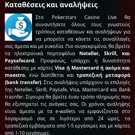
Καταθέσεις και αναλήψεις
Στο Pokerstars Casino Live θα
συναντήσετε όλους τους γνωστούς
τρόπους καταθέσεων και αναλήψεων για
να μπορείτε να κάνετε τις συναλλαγές
σας άμεσα και με ευκολία. Πιο συγκεκριμένα, θα βρείτε
τα ηλεκτρονικά πορτοφόλια
Neteller, Skrill, και
Paysafecard.
Προφανώς, υπάρχει η δυνατότητα
κατάθεσης με κάρτες
Visa ή Mastercard ή ακόμα και
maestro
, ενώ διατίθεται και
τραπεζική μεταφορά
(bank transfer)
. Στις αναλήψεις υπάρχουν οι επιλογές
της Neteller, Skrill, Paysafe, Visa, Mastercard και Bank
trasnfer. Σίγουρα θα βρείτε έναν τρόπο πληρωμής που
θα εξυπηρετεί τις ανάγκες σας. Οι χρόνοι ανάληψης
είναι άμεσοι με τα e-wallets να εμφανίζονται στο
λογαριασμό σας σε λιγότερο από 24 ώρες, τα
τραπεζικά εμβάσματα από 1-5 εργάσιμες και με κάρτες
από 1-10 εργάσιμες.