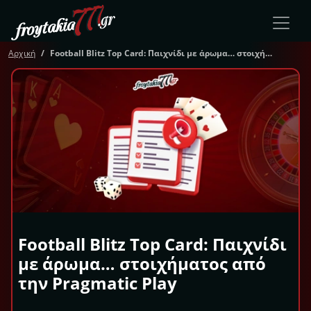
Αρχική
Football Blitz Top Card: Παιχνίδι με άρωμα… στοιχήματος από την Pragmatic Play
Football Blitz Top Card: Παιχνίδι
με άρωμα… στοιχήματος από
την Pragmatic Play