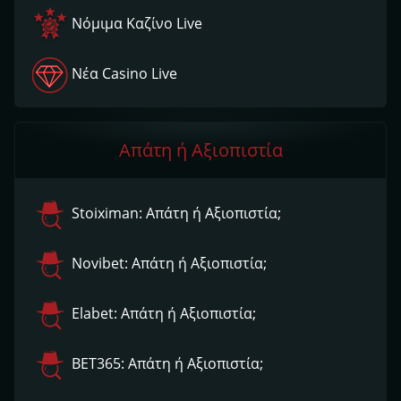
Νόμιμα Kαζίνο Live
Νέα Casino Live
Απάτη ή Αξιοπιστία
Stoiximan: Απάτη ή Αξιοπιστία;
Novibet: Απάτη ή Αξιοπιστία;
Elabet: Απάτη ή Αξιοπιστία;
ΒΕΤ365: Απάτη ή Αξιοπιστία;