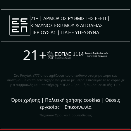
21+ | ΑΡΜΟΔΙΟΣ ΡΥΘΜΙΣΤΗΣ ΕΕΕΠ |
ΚΙΝΔΥΝΟΣ ΕΘΙΣΜΟΥ & ΑΠΩΛΕΙΑΣ
ΠΕΡΙΟΥΣΙΑΣ |
ΠΑΙΞΕ ΥΠΕΥΘΥΝΑ
21+
Στο Froytakia777 υποστηρίζουμε τον υπεύθυνο στοιχηματισμό και
συστήνουμε να παίζετε τυχερά παιχνίδια με μέτρο. Eπισκεφτείτε το eopae.gr
για συμβουλές και υποστήριξη. ΕΟΠΑΕ – Γραμμή Συμβουλευτικής: 1114.
Όροι χρήσης
|
Πολιτική χρήσης cookies
|
Θέσεις
εργασίας
|
Επικοινωνία
*Ισχύουν Όροι και Προϋποθέσεις