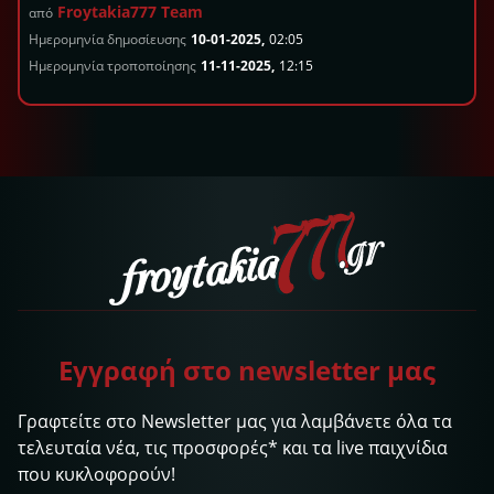
Froytakia777 Team
από
Ημερομηνία δημοσίευσης
10-01-2025,
02:05
Ημερομηνία τροποποίησης
11-11-2025,
12:15
Εγγραφή στο newsletter μας
Γραφτείτε στο Newsletter μας για λαμβάνετε όλα τα
τελευταία νέα, τις προσφορές* και τα live παιχνίδια
που κυκλοφορούν!