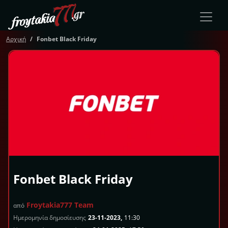
Αρχική
Fonbet Black Friday
Fonbet Black Friday
Froytakia777 Team
από
Ημερομηνία δημοσίευσης
23-11-2023,
11:30