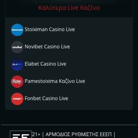
Καλύτερα Live Καζίνο
Stoiximan Casino Live
Novibet Casino Live
Elabet Casino Live
Pamestoixima Καζίνο Live
Fonbet Casino Live
21+ | ΑΡΜΟΔΙΟΣ ΡΥΘΜΙΣΤΗΣ ΕΕΕΠ |