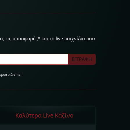
, τις προσφορές* και τα live παιχνίδια που
ΕΓΓΡΑΦΗ
ερωτικά email
Καλύτερα Live Καζίνο