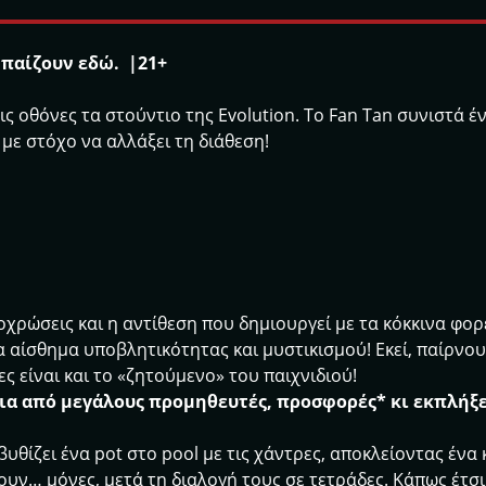
παίζουν εδώ. |21+
 οθόνες τα στούντιο της Evolution. To Fan Tan συνιστά έ
με στόχο να αλλάξει τη διάθεση!
ποχρώσεις και η αντίθεση που δημιουργεί με τα κόκκινα φ
α αίσθημα υποβλητικότητας και μυστικισμού! Εκεί, παίρνου
ς είναι και το «ζητούμενο» του παιχνιδιού!
α από μεγάλους προμηθευτές, προσφορές* κι εκπλήξεις
υθίζει ένα pot στο pool με τις χάντρες, αποκλείοντας ένα 
νουν… μόνες, μετά τη διαλογή τους σε τετράδες. Κάπως έτσι