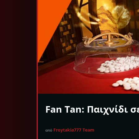
Fan Tan: Παιχνίδι σ
Froytakia777 Team
από