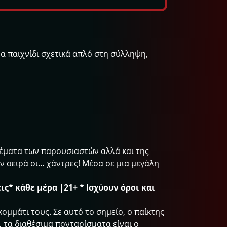
να παιχνίδι σχετικά απλό στη σύλληψη,
ορέματα των παρουσιαστών αλλά και της
ν σειρά οι… χάντρες! Μέσα σε μια μεγάλη
* κάθε μέρα |21+ * Ισχύουν όροι και
κομμάτι τους. Σε αυτό το σημείο, ο παίκτης
, τα διαθέσιμα πονταρίσματα είναι ο