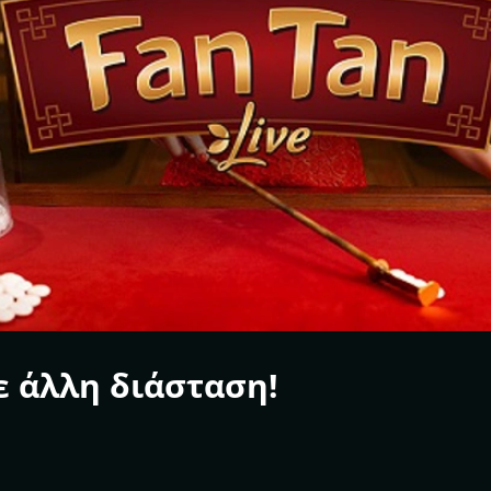
ε άλλη διάσταση!