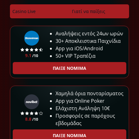
Casino Live
Γιατί να παίξεις
Αναλήψεις εντός 24ων ωρών
30+ Αποκλειστικα Παιχνίδια
App για iOS/Android
50+ VIP Τραπέζια
9.1
/10
ΠΑΙΞΕ ΝΟΜΙΜΑ
Χαμηλά όρια πονταρίσματος
App για Online Poker
Ελάχιστη Ανάληψη 10€
Προσφορές σε παρόχους
8.8
/10
εβδομάδας
ΠΑΙΞΕ ΝΟΜΙΜΑ