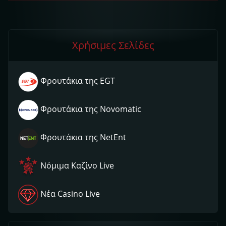
Χρήσιμες Σελίδες
Φρουτάκια της EGT
Φρουτάκια της Novomatic
Φρουτάκια της NetEnt
Νόμιμα Kαζίνο Live
Νέα Casino Live