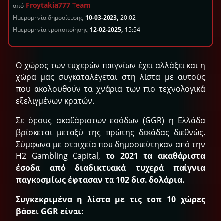
Froytakia777 Team
από
Ημερομηνία δημοσίευσης
10-03-2023,
20:02
Ημερομηνία τροποποίησης
12-02-2025,
15:54
Ο χώρος των τυχερών παιγνίων έχει αλλάξει και η
χώρα μας συγκαταλέγεται στη λίστα με αυτούς
που ακολουθούν τα χνάρια των πιο τεχνολογικά
εξελιγμένων κρατών.
Σε όρους ακαθάριστων εσόδων (GGR) η Ελλάδα
βρίσκεται μεταξύ της πρώτης δεκάδας διεθνώς.
Σύμφωνα με στοιχεία που δημοσιεύτηκαν από την
H2 Gambling Capital,
το 2021 τα ακαθάριστα
έσοδα από διαδικτυακά τυχερά παίγνια
παγκοσμίως έφτασαν τα 102 δισ. δολάρια.
Συγκεκριμένα η λίστα με τις τοπ 10 χώρες
βάσει GGR είναι: