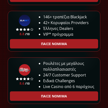
146+ τραπέζια Blackjack
42+ Κορυφαίοι Providers
Έλληνες Dealers
VIP* πρόγραμμα
8.8
/10
ΠΑΙΞΕ ΝΟΜΙΜΑ
Ρουλέτες με μεγάλους
πολλαπλασιαστές
24/7 Customer Support
Ειδικά Challenges
8.6
/10
Live Casino από 6 παρόχους
ΠΑΙΞΕ ΝΟΜΙΜΑ