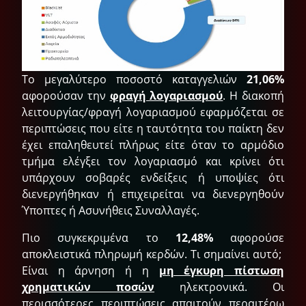
Το μεγαλύτερο ποσοστό καταγγελιών
21,06%
αφορούσαν την
φραγή λογαριασμού
. Η διακοπή
λειτουργίας/φραγή λογαριασμού εφαρμόζεται σε
περιπτώσεις που είτε η ταυτότητα του παίκτη δεν
έχει επαληθευτεί πλήρως είτε όταν το αρμόδιο
τμήμα ελέγξει τον λογαριασμό και κρίνει ότι
υπάρχουν σοβαρές ενδείξεις ή υποψίες ότι
διενεργήθηκαν ή επιχειρείται να διενεργηθούν
Ύποπτες ή Ασυνήθεις Συναλλαγές.
Πιο συγκεκριμένα το
12,48%
αφορούσε
αποκλειστικά πληρωμή κερδών. Τι σημαίνει αυτό;
Είναι η άρνηση ή η
μη έγκυρη πίστωση
χρηματικών ποσών
ηλεκτρονικά. Οι
περισσότερες περιπτώσεις απαιτούν περαιτέρω