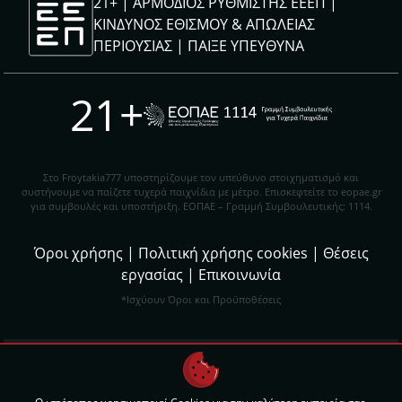
21+ | ΑΡΜΟΔΙΟΣ ΡΥΘΜΙΣΤΗΣ ΕΕΕΠ |
ΚΙΝΔΥΝΟΣ ΕΘΙΣΜΟΥ & ΑΠΩΛΕΙΑΣ
ΠΕΡΙΟΥΣΙΑΣ |
ΠΑΙΞΕ ΥΠΕΥΘΥΝΑ
21+
Στο Froytakia777 υποστηρίζουμε τον υπεύθυνο στοιχηματισμό και
συστήνουμε να παίζετε τυχερά παιχνίδια με μέτρο. Eπισκεφτείτε το eopae.gr
για συμβουλές και υποστήριξη. ΕΟΠΑΕ – Γραμμή Συμβουλευτικής: 1114.
Όροι χρήσης
|
Πολιτική χρήσης cookies
|
Θέσεις
εργασίας
|
Επικοινωνία
*Ισχύουν Όροι και Προϋποθέσεις
Σχεδιασμός ιστοτόπου:
Digital Winners
Ανάπτυξη & Φιλοξενία Ιστοτόπου:
Digital Winners