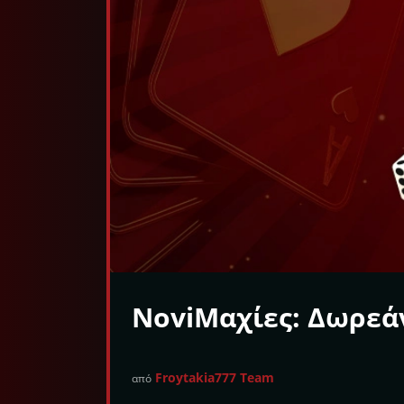
NoviΜαχίες: Δωρεάν
Froytakia777 Team
από