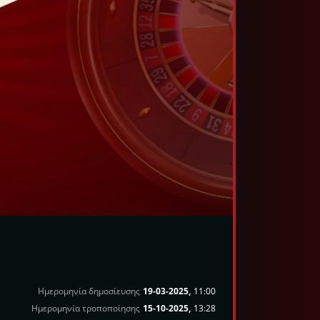
Ημερομηνία δημοσίευσης
19-03-2025,
11:00
Ημερομηνία τροποποίησης
15-10-2025,
13:28