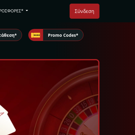
ΡΟΣΦΟΡΕΣ*
Σύνδεση
τάθεση*
Promo Codes*