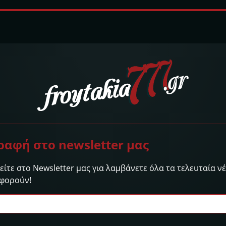
ραφή στο newsletter μας
ίτε στο Newsletter μας για λαμβάνετε όλα τα τελευταία νέα
φορούν!