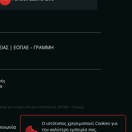
ΣΙΑΣ |
ΕΟΠΑΕ – ΓΡΑΜΜΗ
pae.gr για συμβουλές και υποστήριξη. ΕΟΠΑΕ – Γραμμή
Ο ιστότοπος χρησιμοποιεί Cookies για
οινωνία
την καλύτερη εμπειρία σας.