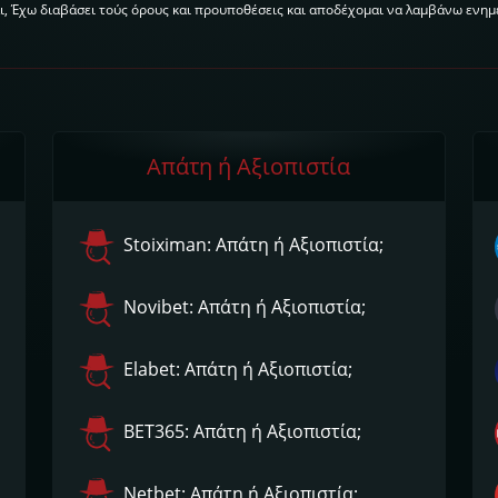
ι, Έχω διαβάσει τούς όρους και προυποθέσεις και αποδέχομαι να λαμβάνω ενημ
Απάτη ή Αξιοπιστία
Stoiximan: Απάτη ή Αξιοπιστία;
Novibet: Απάτη ή Αξιοπιστία;
Elabet: Απάτη ή Αξιοπιστία;
ΒΕΤ365: Απάτη ή Αξιοπιστία;
Netbet: Απάτη ή Αξιοπιστία;