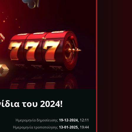
δια του 2024!
Ημερομηνία δημοσίευσης
19-12-2024,
12:11
Ημερομηνία τροποποίησης
13-01-2025,
19:44