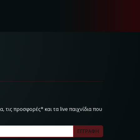
, τις προσφορές* και τα live παιχνίδια που
ΕΓΓΡΑΦΗ