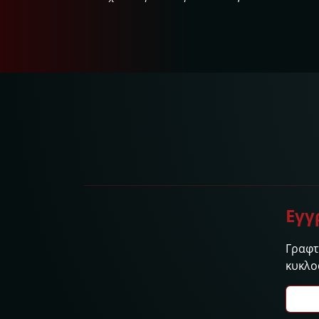
Εγγ
Γραφτε
κυκλο