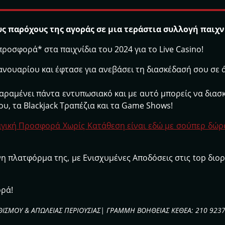
υς παρόχους της αγοράς σε μια τεράστια συλλογή παιχν
προσφορά* στα παιχνίδια του 2024 για το Live Casino!
Ιανουαρίου και έφτασε για ανεβάσει τη διασκέδασή σου σε 
παραμένει πάντα εντυπωσιακό και με αυτό μπορείς να διασ
του, τα Blackjack Τραπέζια και τα Game Shows!
γική Προσφορά Χωρίς Κατάθεση είναι εδώ με σούπερ δώρ
η πλατφόρμα της, με Ενισχυμένες Αποδόσεις στις top διοργ
ορά!
ΘΙΣΜΟΥ & ΑΠΩΛΕΙΑΣ ΠΕΡΙΟΥΣΙΑΣ| ΓΡΑΜΜΗ ΒΟΗΘΕΙΑΣ ΚΕΘΕΑ: 210 9237