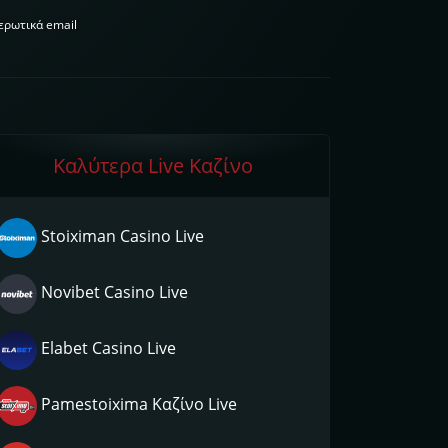
ερωτικά email
Καλύτερα Live Καζίνο
Stoiximan Casino Live
Novibet Casino Live
Elabet Casino Live
Pamestoixima Καζίνο Live