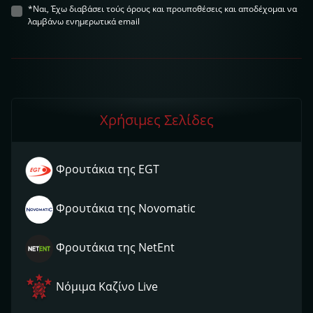
*Ναι, Έχω διαβάσει τούς όρους και προυποθέσεις και αποδέχομαι να
λαμβάνω ενημερωτικά email
Χρήσιμες Σελίδες
Φρουτάκια της EGT
Φρουτάκια της Novomatic
Φρουτάκια της NetEnt
Νόμιμα Kαζίνο Live