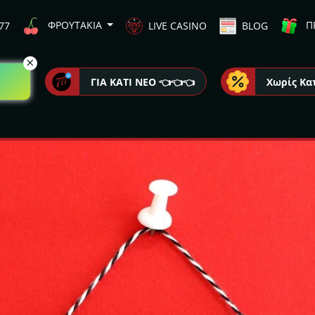
ΦΡΟΥΤΑΚΙΑ
Π
77
LIVE CASINO
BLOG
ΓΙΑ ΚΑΤΙ ΝΕΟ 👈👈👈
Χωρίς Κα