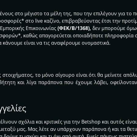
μένους στο μέγιστο τα μέλη της, που την επιλέγουν για το π
οσφορές* στο live καζίνο, επιβραβεύοντας έτσι την προτ
Εμπορικής Επικοινωνίας
(ΦΕΚ/Β/1368),
δεν μπορούμε όμω
σφορών*, καθώς απαγορεύεται οποιαδήποτε πληροφορία σε
 κάνουμε είναι να τις αναφέρουμε ονομαστικά.
κτης στοιχήματος, το μόνο σίγουρο είναι ότι θα μείνετε απ
σβήτητη και λίγα παράπονα που έχουμε λάβει, οφείλοντ
γγελίες
έλνουν σχόλια και κριτικές για την Betshop και αυτός είνα
εταξύ μας. Μας λέτε αν υπάρχουν παράπονα ή και τα θετικ
 δούμε τι ισχύει και τι όχι από αυτά. Εμείς πάντως πιστεύ