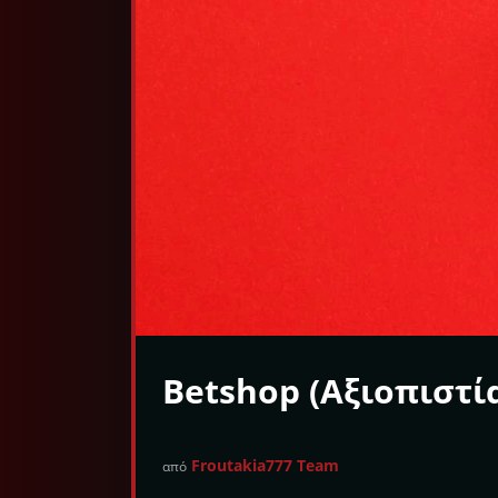
Betshop (Αξιοπιστί
Froutakia777 Team
από