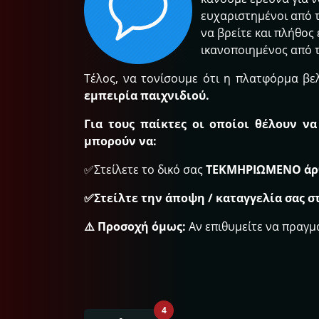
ευχαριστημένοι από 
να βρείτε και πλήθος 
ικανοποιημένος από 
Τέλος, να τονίσουμε ότι η πλατφόρμα βε
εμπειρία παιχνιδιού.
Για τους παίκτες οι οποίοι θέλουν 
μπορούν να:
✅Στείλετε το δικό σας
ΤΕΚΜΗΡΙΩΜΕΝΟ άρ
✅Στείλτε την άποψη / καταγγελία σας σ
⚠️ Προσοχή όμως
:
Αν επιθυμείτε να πραγμ
4