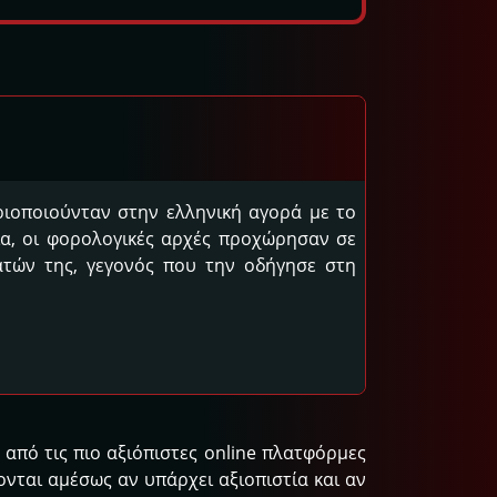
ριοποιούνταν στην ελληνική αγορά με το
α, οι φορολογικές αρχές προχώρησαν σε
τών της, γεγονός που την οδήγησε στη
 από τις πιο αξιόπιστες online πλατφόρμες
τονται αμέσως αν υπάρχει αξιοπιστία και αν