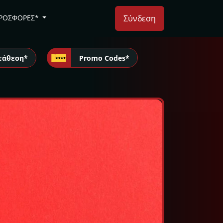
ΡΟΣΦΟΡΕΣ*
Σύνδεση
τάθεση*
Promo Codes*