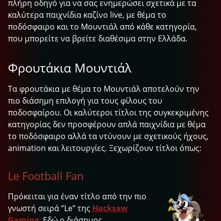
πλήρη οδηγό για να σας ενημερώσει σχετικά με τα
καλύτερα παιχνίδια καζίνο live, με θέμα το
ποδόσφαιρο και το Μουντιάλ από κάθε κατηγορία,
που μπορείτε να βρείτε διαθέσιμα στην Ελλάδα.
Φρουτάκια Μουντιάλ
Τα φρουτάκια με θέμα το Μουντιάλ αποτελούν την
πιο διάσημη επιλογή για τους φίλους του
ποδοσφαίρου. Οι καλύτεροι τίτλοι της συγκεκριμένης
κατηγορίας δεν προσφέρουν απλά παιχνίδια με θέμα
το ποδόσφαιρο αλλά τα ντύνουν με σχετικούς ήχους,
animation και λειτουργίες. Ξεχωρίζουν τίτλοι όπως:
Le Football Fan
Πρόκειται για έναν τίτλο από την πιο
γνωστή σειρά ‘’Le’’ της
Hacksaw
Gaming
. Εδώ ο διάσημος