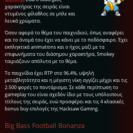
χαρακτήρας της σειράς είναι
ντυμένος φίλαθλος σε μπλε και
λευκά χρώματα.
Όσον αφορά το θέμα του παιχνιδιού, όπως αναφέρει
και το όνομά του έχει να κάνει με το ποδόσφαιρο. Έχει
εκπληκτικά animations και ο ήχος μαζί με τα
επιφωνήματα του διάσημου χαρακτήρα, Smokey
ταιριάζουν απόλυτα με το θέμα.
Το παιχνίδια έχει RTP στο 96.4%, υψηλή
μεταβλητότητα και η μέγιστη νίκη αγγίζει μέχρι και τις
2.500 φορές το ποντάρισμα. Σε κάθε περίπτωση το
gameplay του είναι σχεδόν ίδιο με τους υπόλοιπους
τίτλους της σειράς, ενώ προσφέρει και τις 4 κλασικές
bonus buy επιλογές της Hacksaw Gaming.
Big Bass Football Bonanza