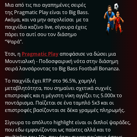
Μια από τις πιο αγαπημένες σειρές
της Pragmatic Play είναι το Big Bass.
Ακόμα, και να μην ασχολείσαι με τα
παιχνίδια καζίνο live, σίγουρα έχεις
πάρει το αυτί σου τον διάσημο
‘’Ψαρά’’.
Έτσι, η
Pragmatic Play
αποφάσισε να δώσει μια
Μουντιαλική - Ποδοσφαιρική νότα στην διάσημη
σειρά λανσάροντας το Big Bass Football Bonanza.
To παιχνίδι έχει RTP στο 96.5%, χαμηλή
μεταβλητότητα, που σημαίνει σχετικά συχνές
επιστροφές και η μέγιστη νίκη αγγίζει τις 5.000x το
ποντάρισμα. Παίζεται σε ένα ταμπλό 5x3 και οι
επιστροφές βασίζονται σε δέκα γραμμές πληρωμής.
Σίγουρα το απόλυτο highlight είναι οι διπλοί ψαράδες,
που εδω εμφανίζονται ως παίκτες αλλά και το