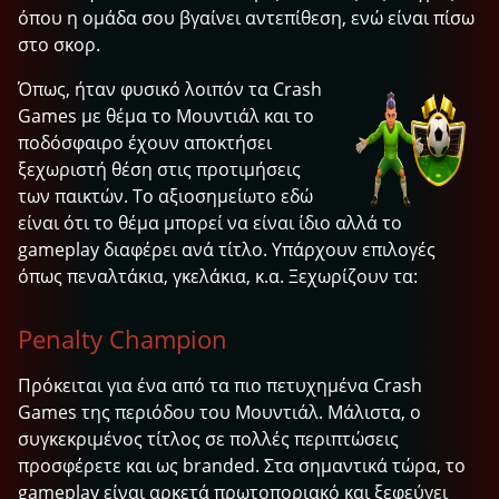
όπου η ομάδα σου βγαίνει αντεπίθεση, ενώ είναι πίσω
στο σκορ.
Όπως, ήταν φυσικό λοιπόν τα Crash
Games με θέμα το Μουντιάλ και το
ποδόσφαιρο έχουν αποκτήσει
ξεχωριστή θέση στις προτιμήσεις
των παικτών. Το αξιοσημείωτο εδώ
είναι ότι το θέμα μπορεί να είναι ίδιο αλλά το
gameplay διαφέρει ανά τίτλο. Υπάρχουν επιλογές
όπως πεναλτάκια, γκελάκια, κ.α. Ξεχωρίζουν τα:
Penalty Champion
Πρόκειται για ένα από τα πιο πετυχημένα Crash
Games της περιόδου του Μουντιάλ. Μάλιστα, ο
συγκεκριμένος τίτλος σε πολλές περιπτώσεις
προσφέρετε και ως branded. Στα σημαντικά τώρα, το
gameplay είναι αρκετά πρωτοποριακό και ξεφεύγει