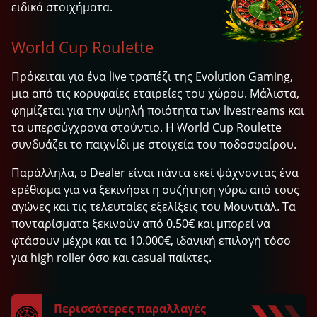
ειδικά στοιχήματα.
World Cup Roulette
Πρόκειται για ένα live τραπέζι της Evolution Gaming,
μια από τις κορυφαίες εταιρείες του χώρου. Μάλιστα,
φημίζεται για την υψηλή ποιότητα των livestreams και
τα υπερσύγχρονα στούντιο. Η World Cup Roulette
συνδυάζει το παιχνίδι με στοιχεία του ποδοσφαίρου.
Παράλληλα, ο Dealer είναι πάντα εκεί ψάχνοντας ένα
ερέθισμα για να ξεκινήσει η συζήτηση γύρω από τους
αγώνες και τις τελευταίες εξελίξεις του Μουντιάλ. Τα
πονταρίσματα ξεκινούν από 0.50€ και μπορεί να
φτάσουν μέχρι και τα 10.000€, ιδανική επιλογή τόσο
για high roller όσο και casual παίκτες.
Περισσότερες παραλλαγές