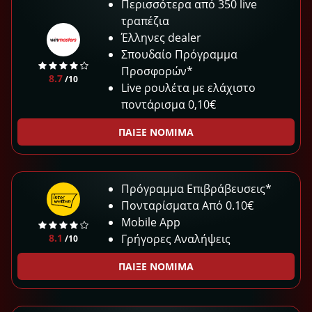
Περισσότερα από 350 live
τραπέζια
Έλληνες dealer
Σπουδαίο Πρόγραμμα
Προσφορών*
8.7
/10
Live ρουλέτα με ελάχιστο
ποντάρισμα 0,10€
ΠΑΙΞΕ ΝΟΜΙΜΑ
Πρόγραμμα Επιβράβευσεις*
Πονταρίσματα Από 0.10€
Mobile App
Γρήγορες Αναλήψεις
8.1
/10
ΠΑΙΞΕ ΝΟΜΙΜΑ