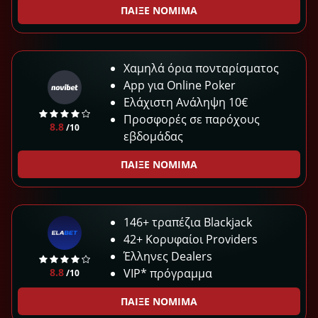
ΠΑΙΞΕ ΝΟΜΙΜΑ
Χαμηλά όρια πονταρίσματος
App για Online Poker
Ελάχιστη Ανάληψη 10€
Προσφορές σε παρόχους
8.8
/10
εβδομάδας
ΠΑΙΞΕ ΝΟΜΙΜΑ
146+ τραπέζια Blackjack
42+ Κορυφαίοι Providers
Έλληνες Dealers
VIP* πρόγραμμα
8.8
/10
ΠΑΙΞΕ ΝΟΜΙΜΑ