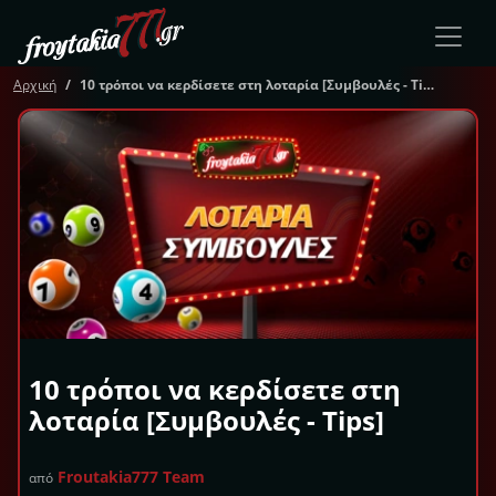
Αρχική
10 τρόποι να κερδίσετε στη λοταρία [Συμβουλές - Tips]
10 τρόποι να κερδίσετε στη
λοταρία [Συμβουλές - Tips]
Froutakia777 Team
από