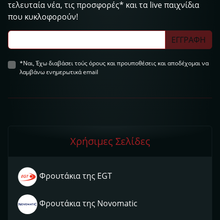
τελευταία νέα, τις προσφορές* και τα live παιχνίδια
που κυκλοφορούν!
ΕΓΓΡΑΦΗ
*Ναι, Έχω διαβάσει τούς όρους και προυποθέσεις και αποδέχομαι να
λαμβάνω ενημερωτικά email
Χρήσιμες Σελίδες
Φρουτάκια της EGT
Φρουτάκια της Novomatic