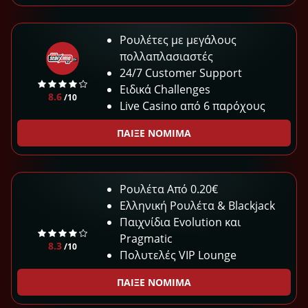
Ρουλέτες με μεγάλους
πολλαπλασιαστές
24/7 Customer Support
Ειδικά Challenges
8.6
/10
Live Casino από 6 παρόχους
ΠΑΙΞΕ ΝΟΜΙΜΑ
Ρουλέτα Από 0.20€
Ελληνική Ρουλέτα & Blackjack
Παιχνίδια Evolution και
Pragmatic
8.3
/10
Πολυτελές VIP Lounge
ΠΑΙΞΕ ΝΟΜΙΜΑ