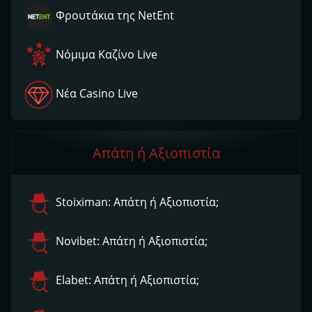
Φρουτάκια της NetEnt
Νόμιμα Kαζίνο Live
Νέα Casino Live
Απάτη ή Αξιοπιστία
Stoiximan: Απάτη ή Αξιοπιστία;
Novibet: Απάτη ή Αξιοπιστία;
Elabet: Απάτη ή Αξιοπιστία;