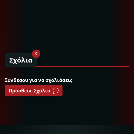
0
Σχόλια
Συνδέσου για να σχολιάσεις
Πρόσθεσε Σχόλιο