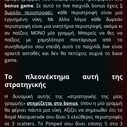
bonus game
. Σε αυτό το live παιχνίδι bonus έχεις
5
δωρεάν περιστροφές
, κάθε περιστροφή είναι μια
εγγυημένη νίκη. Με άλλα λόγια κάθε δωρεάν
περιστροφή είναι μια νικητήρια περιστροφή, ακόμα κι
αν παίζεις ΜΟΝΟ μία γραμμή. Μπορείς να θες να
παίξεις με χαμηλότερο ποντάρισμα από το
συνηθισμένο σου επειδή αυτό το παιχνίδι live είναι
αρκετά ασταθές και δεν θα πετύχεις συχνά το base
game.
Το πλεονέκτημα αυτή της
στρατηγικής
H δυναμική αυτής της «στρατηγικής της μίας
γραμμής»
στηρίζεται στο bonus
, όπου η μία γραμμή
θα φέρνει πάντα μια νίκη. Αξίζει να σημειωθεί ότι το
Royal Masquerade σου δίνει 5 ελεύθερες περιστροφές
σε 3 scatters. To Pimped σου δίνει επίσης 5 στα 3