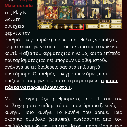
Masquerade
της Play N
Go. Στη
συνέχεια
φέρνεις τον
αριθμό των γραμμών (line bet) που θέλεις να παίξεις
σε μία, όπως φαίνεται στη φωτό κάτω από το κόκκινο
κουτί. Η αξία του κέρματος (coin value) και το επίπεδο
πονταρίσματος (coins) μπορούν να ρθυμιστούν
ανάλογα με τις διαθέσεις σας στο επιθυμητό
ποντάρισμα. Ο αριθμός των γραμμών όμως που
παίζονται, σύμφωνα με αυτή τη στρατηγική,
πρέπει
πάντα να παραμείνουν στο 1
.
Με τις «γραμμές» ρυθμισμένες στο 1 και τoν
κουλοχέρη στο επιθυμητό σου ποντάρισμα ξεκινάς το
κυνήγι. Ποιο κυνήγι; Το κυνήγι του bonus. Tρία
σκόρπια σύμβολα (scatters), ανεξάρτητα από τον
αριθμό γραμμών που παίζεις, θα σου προσφέρουν ένα