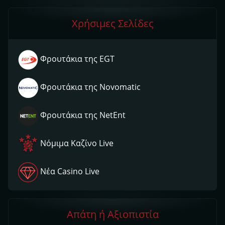
Χρήσιμες Σελίδες
Φρουτάκια της EGT
Φρουτάκια της Novomatic
Φρουτάκια της NetEnt
Νόμιμα Kαζίνο Live
Νέα Casino Live
Απάτη ή Αξιοπιστία