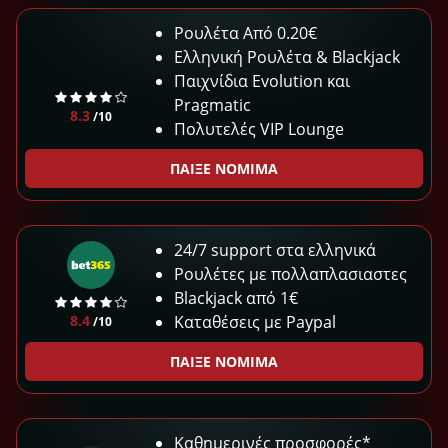
Ρουλέτα Από 0.20€
Ελληνική Ρουλέτα & Blackjack
Παιχνίδια Evolution και
Pragmatic
8.3
/10
Πολυτελές VIP Lounge
ΠΑΙΞΕ ΝΟΜΙΜΑ
24/7 support στα ελληνικά
Ρουλέτες με πολλαπλασιαστες
Blackjack από 1€
Καταθέσεις με Paypal
8.4
/10
ΠΑΙΞΕ ΝΟΜΙΜΑ
Καθημερινές προσφορές*