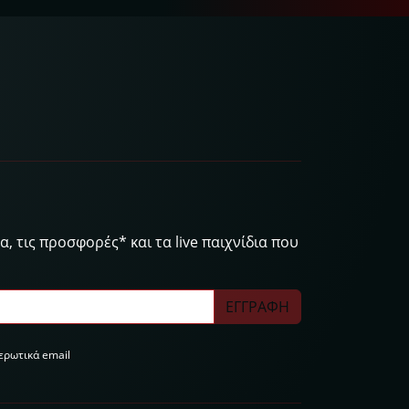
, τις προσφορές* και τα live παιχνίδια που
ΕΓΓΡΑΦΗ
ερωτικά email