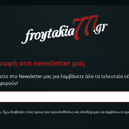
ραφή στο newsletter μας
ίτε στο Newsletter μας για λαμβάνετε όλα τα τελευταία νέα
φορούν!
ι, Έχω διαβάσει τούς όρους και προυποθέσεις και αποδέχομαι να λαμβάνω ενημ