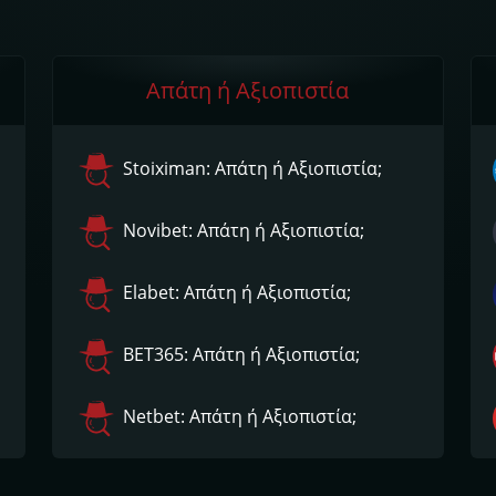
Απάτη ή Αξιοπιστία
Stoiximan: Απάτη ή Αξιοπιστία;
Novibet: Απάτη ή Αξιοπιστία;
Elabet: Απάτη ή Αξιοπιστία;
ΒΕΤ365: Απάτη ή Αξιοπιστία;
Netbet: Απάτη ή Αξιοπιστία;