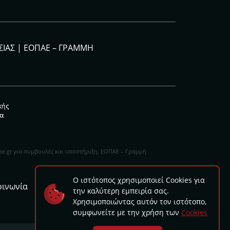
ΣΙΑΣ |
ΕΟΠΑΕ – ΓΡΑΜΜΗ
pae.gr για συμβουλές και υποστήριξη. ΕΟΠΑΕ – Γραμμή
Ο ιστότοπος χρησιμοποιεί Cookies για
οινωνία
την καλύτερη εμπειρία σας.
Χρησιμοποιώντας αυτόν τον ιστότοπο,
συμφωνείτε με την χρήση των
Cookies