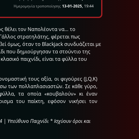
Ημερομηνία τροποποίησης
13-01-2025,
19:44
θος θέλει τον Ναπολέοντα να… το
ο Γάλλος στρατηλάτης, φέρεται πως
βεί όμως, όταν το Blackjack συνδυάζεται με
ίδι που δημιούργησαν τα στούντιο της
κλασικό παιχνίδι, είναι τα φύλλα του
νομαστική τους αξία, οι φιγούρες (J,Q,K)
 μέσω των πολλαπλασιαστών. Σε κάθε γύρο,
φύλλα, τα οποία «κουβαλούν» κι έναν
ρισμα του παίκτη, εφόσον νικήσει τον
 | Υπεύθυνο Παιχνίδι * Ισχύουν όροι και