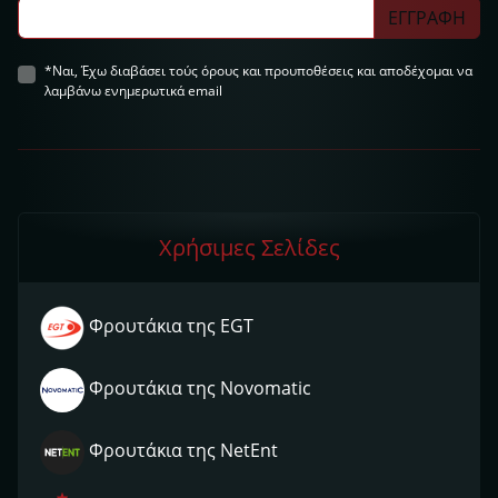
ΕΓΓΡΑΦΗ
*Ναι, Έχω διαβάσει τούς όρους και προυποθέσεις και αποδέχομαι να
λαμβάνω ενημερωτικά email
Χρήσιμες Σελίδες
Φρουτάκια της EGT
Φρουτάκια της Novomatic
Φρουτάκια της NetEnt