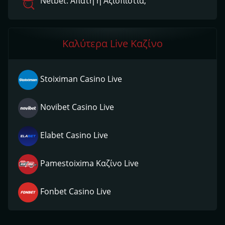
Netbet: Απάτη ή Αξιοπιστία;
Καλύτερα Live Καζίνο
Stoiximan Casino Live
Novibet Casino Live
Elabet Casino Live
Pamestoixima Καζίνο Live
Fonbet Casino Live