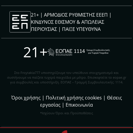
21+ | ΑΡΜΟΔΙΟΣ ΡΥΘΜΙΣΤΗΣ ΕΕΕΠ |
ΚΙΝΔΥΝΟΣ ΕΘΙΣΜΟΥ & ΑΠΩΛΕΙΑΣ
ΠΕΡΙΟΥΣΙΑΣ |
ΠΑΙΞΕ ΥΠΕΥΘΥΝΑ
21+
Στο Froytakia777 υποστηρίζουμε τον υπεύθυνο στοιχηματισμό και
συστήνουμε να παίζετε τυχερά παιχνίδια με μέτρο. Eπισκεφτείτε το eopae.gr
για συμβουλές και υποστήριξη. ΕΟΠΑΕ – Γραμμή Συμβουλευτικής: 1114.
Όροι χρήσης
|
Πολιτική χρήσης cookies
|
Θέσεις
εργασίας
|
Επικοινωνία
*Ισχύουν Όροι και Προϋποθέσεις