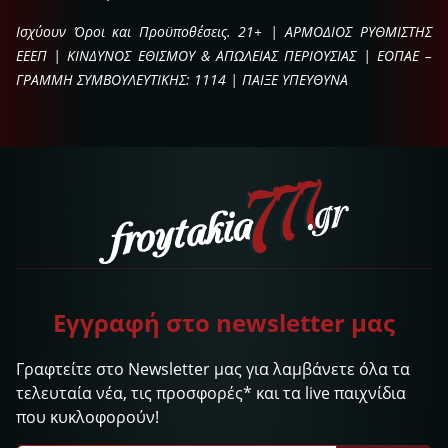
Ισχύουν Όροι και Προϋποθέσεις. 21+ | ΑΡΜΟΔΙΟΣ ΡΥΘΜΙΣΤΗΣ
ΕΕΕΠ | ΚΙΝΔΥΝΟΣ ΕΘΙΣΜΟΥ & ΑΠΩΛΕΙΑΣ ΠΕΡΙΟΥΣΙΑΣ | ΕΟΠΑΕ –
ΓΡΑΜΜΗ ΣΥΜΒΟΥΛΕΥΤΙΚΗΣ: 1114 | ΠΑΙΞΕ ΥΠΕΥΘΥΝΑ
Εγγραφή στο newsletter μας
Γραφτείτε στο Newsletter μας για λαμβάνετε όλα τα
τελευταία νέα, τις προσφορές* και τα live παιχνίδια
που κυκλοφορούν!