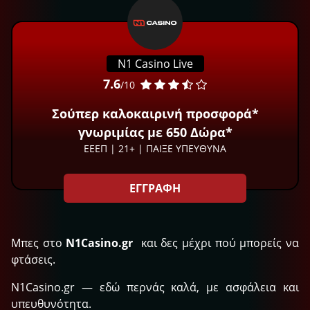
N1 Casino Live
7.6
/10
Σούπερ καλοκαιρινή προσφορά*
γνωριμίας με 650 Δώρα*
ΕΕΕΠ | 21+ | ΠΑΙΞΕ ΥΠΕΥΘΥΝΑ
ΕΓΓΡΑΦΗ
Μπες στο
N1Casino.gr
και δες μέχρι πού μπορείς να
φτάσεις.
N1Casino.gr — εδώ περνάς καλά, με ασφάλεια και
υπευθυνότητα.