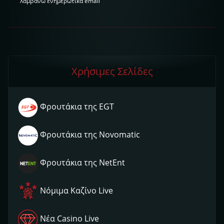
λαμβάνω ενημερωτικά email
Χρήσιμες Σελίδες
Φρουτάκια της EGT
Φρουτάκια της Novomatic
Φρουτάκια της NetEnt
Νόμιμα Kαζίνο Live
Νέα Casino Live