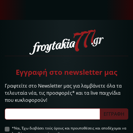
Εγγραφή στο newsletter μας
Γραφτείτε στο Newsletter μας για λαμβάνετε όλα τα
τελευταία νέα, τις προσφορές* και τα live παιχνίδια
που κυκλοφορούν!
ΕΓΓΡΑΦΗ
*Ναι, Έχω διαβάσει τούς όρους και προυποθέσεις και αποδέχομαι να