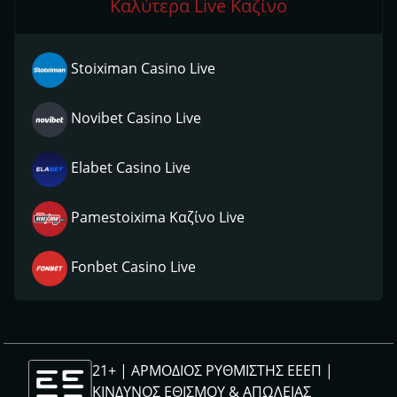
Καλύτερα Live Καζίνο
Stoiximan Casino Live
Novibet Casino Live
Elabet Casino Live
Pamestoixima Καζίνο Live
Fonbet Casino Live
21+ | ΑΡΜΟΔΙΟΣ ΡΥΘΜΙΣΤΗΣ ΕΕΕΠ |
ΚΙΝΔΥΝΟΣ ΕΘΙΣΜΟΥ & ΑΠΩΛΕΙΑΣ