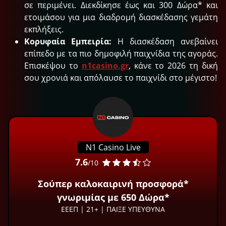
σε περιμένει. Διεκδίκησε έως και 300 Δώρα* και
ετοιμάσου για μια διαδρομή διασκέδασης γεμάτη
εκπλήξεις.
Κορυφαία Εμπειρία:
Η διασκέδαση ανεβαίνει
επίπεδο με τα πιο δημοφιλή παιχνίδια της αγοράς.
Επισκέψου το
n1casino.gr
, κάνε το 2026 τη δική
σου χρονιά και απόλαυσε το παιχνίδι στο μέγιστο!
N1 Casino Live
7.6
/10
Σούπερ καλοκαιρινή προσφορά*
γνωριμίας με 650 Δώρα*
ΕΕΕΠ | 21+ | ΠΑΙΞΕ ΥΠΕΥΘΥΝΑ