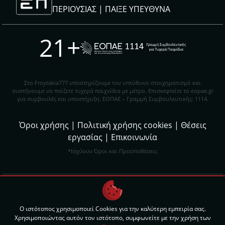
ΠΕΡΙΟΥΣΙΑΣ |
ΠΑΙΞΕ ΥΠΕΥΘΥΝΑ
21+
Στο Froytakia777 υποστηρίζουμε τον υπεύθυνο στοιχηματισμό και
συστήνουμε να παίζετε τυχερά παιχνίδια με μέτρο. Eπισκεφτείτε το eopae.gr
για συμβουλές και υποστήριξη. ΕΟΠΑΕ – Γραμμή Συμβουλευτικής: 1114.
Όροι χρήσης
|
Πολιτική χρήσης cookies
|
Θέσεις
εργασίας
|
Επικοινωνία
*Ισχύουν Όροι και Προϋποθέσεις
Σχεδιασμός ιστοτόπου:
Digital Winners
Ανάπτυξη & Φιλοξενία Ιστοτόπου:
Digital Winners
Ο ιστότοπος χρησιμοποιεί Cookies για την καλύτερη εμπειρία σας.
2019 - 2026 © Copyright
froytakia777.gr
Χρησιμοποιώντας αυτόν τον ιστότοπο, συμφωνείτε με την χρήση των