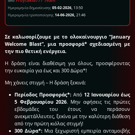
Froytakia777 Team
από
Ημερομηνία δημοσίευσης
05-02-2026,
13:50
Ημερομηνία τροποποίησης
14-06-2026,
21:46
Σε καλωσορίζουμε με το ολοκαίνουργιο “January
Welcome Blast”, μια προσφορά* σχεδιασμένη με
την πιο θετική ενέργεια.
Η δράση είναι διαθέσιμη για όλους, προσφέροντας
την ευκαιρία για έως και 300 Δώρα*!
Μη χάνεις στιγμή – Η δράση ξεκινά:
Περίοδος Προσφοράς*:
Από
12 Ιανουαρίου έως
5 Φεβρουαρίου 2026
. Μην αφήσεις τις πρώτες
εβδομάδες του έτους να περάσουν
ανεκμετάλλευτες, ξεκίνα με την καλύτερη διάθεση
από την πρώτη κιόλας στιγμή!
300 Δώρα*:
Μια ξεχωριστή εμπειρία ανταμοιβής