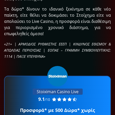
Τα δώρα* δίνουν το ιδανικό ξεκίνημα σε κάθε νέο
παίκτη, είτε θέλει να δοκιμάσει το Στοίχημα είτε να
απολαύσει το Live Casino, η προσφορά είναι διαθέσιμη
για περιορισμένο χρονικό διάστημα, για να
επωφεληθείς άμεσα!
«21+ | ΑΡΜΟΔΙΟΣ ΡΥΘΜΙΣΤΗΣ ΕΕΕΠ | ΚΙΝΔΥΝΟΣ ΕΘΙΣΜΟΥ &
ΑΠΩΛΕΙΑΣ ΠΕΡΙΟΥΣΙΑΣ | ΕΟΠΑΕ – ΓΡΑΜΜΗ ΣΥΜΒΟΥΛΕΥΤΙΚΗΣ:
1114 | ΠΑΙΞΕ ΥΠΕΥΘΥΝΑ»
Stoiximan Casino Live
9.1
/10
Προσφορά* με 500 Δώρα* χωρίς