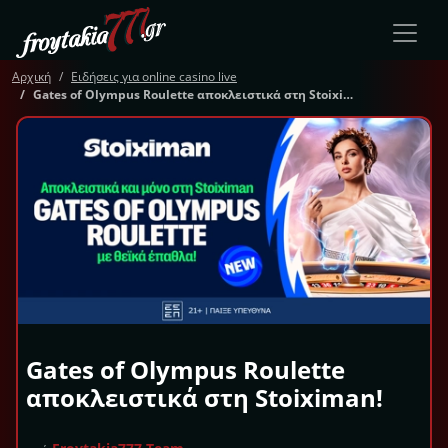
Αρχική
Ειδήσεις για online casino live
Gates of Olympus Roulette αποκλειστικά στη Stoiximan!
Gates of Olympus Roulette
αποκλειστικά στη Stoiximan!