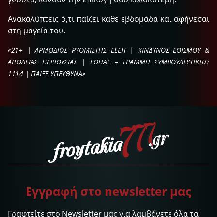
Ανακαλύπτεις ό,τι παίζει κάθε εβδομάδα και αφήνεσαι
στη μαγεία του.
«21+ | ΑΡΜΟΔΙΟΣ ΡΥΘΜΙΣΤΗΣ ΕΕΕΠ | ΚΙΝΔΥΝΟΣ ΕΘΙΣΜΟΥ &
ΑΠΩΛΕΙΑΣ ΠΕΡΙΟΥΣΙΑΣ | ΕΟΠΑΕ – ΓΡΑΜΜΗ ΣΥΜΒΟΥΛΕΥΤΙΚΗΣ:
1114 | ΠΑΙΞΕ ΥΠΕΥΘΥΝΑ»
Εγγραφή στο newsletter μας
Γραφτείτε στο Newsletter μας για λαμβάνετε όλα τα