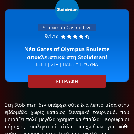
Stoiximan Casino Live
9.1
/10
Νέα Gates of Olympus Roulette
αποκλειστικά στη Stoiximan!
ΕΕΕΠ | 21+ | ΠΑΙΞΕ ΥΠΕΥΘΥΝΑ
ΕΓΓΡΑΦΗ
Στη Stoiximan δεν υπάρχει ούτε ένα λεπτό μέσα στην
εβδομάδα χωρίς κάποιος δυναμικό τουρνουά, που
μοιράζει πολύ μεγάλα χρηματικά έπαθλα*. Κορυφαίοι
πάροχοι, εκπληκτικοί τίτλοι παιχνιδιών για κάθε
γούστο, κάνουν την επιλογή σου ευκολότερη.