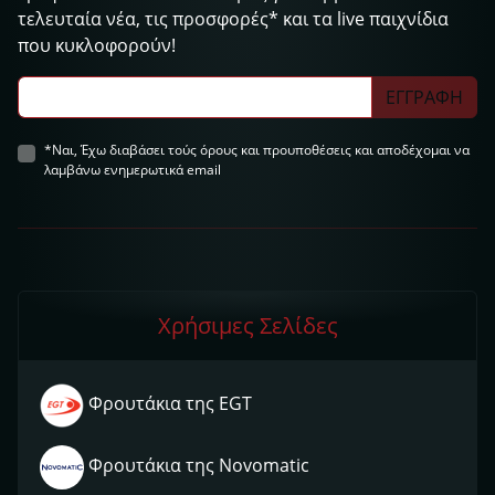
τελευταία νέα, τις προσφορές* και τα live παιχνίδια
που κυκλοφορούν!
ΕΓΓΡΑΦΗ
*Ναι, Έχω διαβάσει τούς όρους και προυποθέσεις και αποδέχομαι να
λαμβάνω ενημερωτικά email
Χρήσιμες Σελίδες
Φρουτάκια της EGT
Φρουτάκια της Novomatic