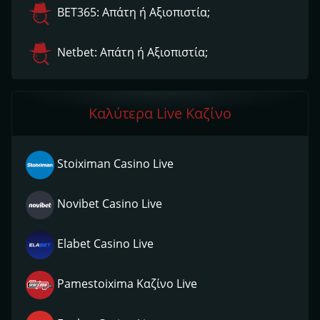
ΒΕΤ365: Απάτη ή Αξιοπιστία;
Netbet: Απάτη ή Αξιοπιστία;
Καλύτερα Live Καζίνο
Stoiximan Casino Live
Novibet Casino Live
Elabet Casino Live
Pamestoixima Καζίνο Live