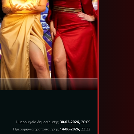
Ημερομηνία δημοσίευσης
30-03-2026,
20:09
Ημερομηνία τροποποίησης
14-06-2026,
22:22