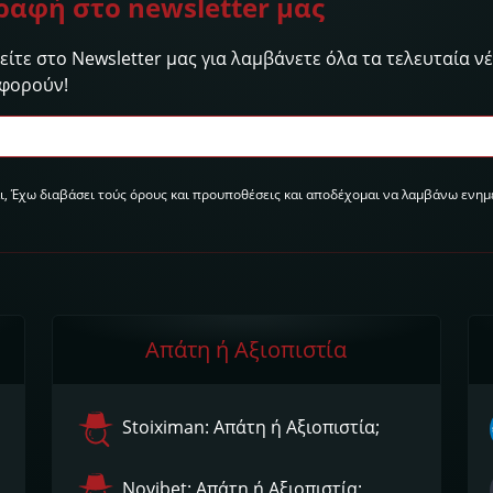
ραφή στο newsletter μας
ίτε στο Newsletter μας για λαμβάνετε όλα τα τελευταία νέα
φορούν!
ι, Έχω διαβάσει τούς όρους και προυποθέσεις και αποδέχομαι να λαμβάνω ενημ
Απάτη ή Αξιοπιστία
Stoiximan: Απάτη ή Αξιοπιστία;
Novibet: Απάτη ή Αξιοπιστία;