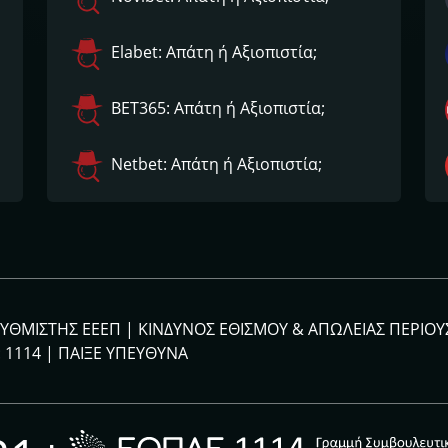
Elabet: Απάτη ή Αξιοπιστία;
ΒΕΤ365: Απάτη ή Αξιοπιστία;
Netbet: Απάτη ή Αξιοπιστία;
ΡΥΘΜΙΣΤΗΣ ΕΕΕΠ | ΚΙΝΔΥΝΟΣ ΕΘΙΣΜΟΥ & ΑΠΩΛΕΙΑΣ ΠΕΡΙΟΥ
 1114 |
ΠΑΙΞΕ ΥΠΕΥΘΥΝΑ