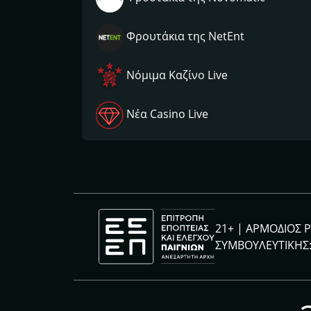
Φρουτάκια της NetEnt
Νόμιμα Kαζίνο Live
Νέα Casino Live
21+ | ΑΡΜΟΔΙΟΣ 
ΣΥΜΒΟΥΛΕΥΤΙΚΗΣ: