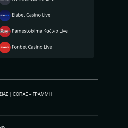
Elabet Casino Live
Pamestoixima Καζίνο Live
Fonbet Casino Live
ΣΙΑΣ |
ΕΟΠΑΕ – ΓΡΑΜΜΗ