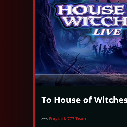
Το House of Witches
Froytakia777 Team
από