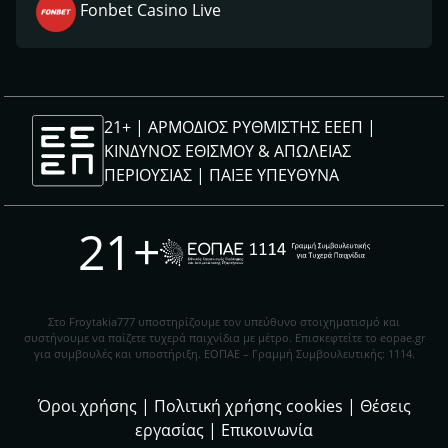
Fonbet Casino Live
21+ | ΑΡΜΟΔΙΟΣ ΡΥΘΜΙΣΤΗΣ ΕΕΕΠ |
ΚΙΝΔΥΝΟΣ ΕΘΙΣΜΟΥ & ΑΠΩΛΕΙΑΣ
ΠΕΡΙΟΥΣΙΑΣ |
ΠΑΙΞΕ ΥΠΕΥΘΥΝΑ
21+
Στο Froytakia777 υποστηρίζουμε τον υπεύθυνο στοιχηματισμό και
συστήνουμε να παίζετε τυχερά παιχνίδια με μέτρο. Eπισκεφτείτε το eopae.gr
για συμβουλές και υποστήριξη. ΕΟΠΑΕ – Γραμμή Συμβουλευτικής: 1114.
Όροι χρήσης
|
Πολιτική χρήσης cookies
|
Θέσεις
εργασίας
|
Επικοινωνία