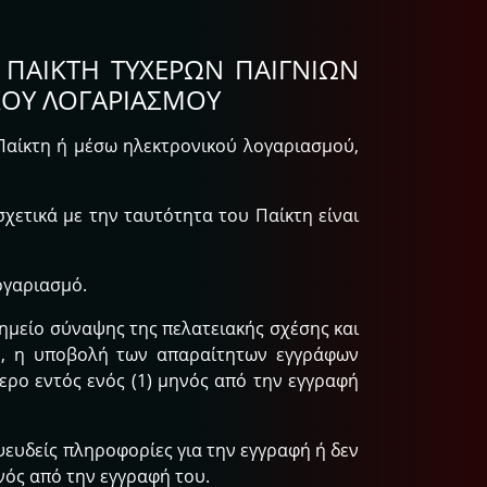
 ΠΑΙΚΤΗ ΤΥΧΕΡΩΝ ΠΑΙΓΝΙΩΝ
ΚΟΥ ΛΟΓΑΡΙΑΣΜΟΥ
Παίκτη ή μέσω ηλεκτρονικού λογαριασμού,
χετικά με την ταυτότητα του Παίκτη είναι
ογαριασμό.
σημείο σύναψης της πελατειακής σχέσης και
η, η υποβολή των απαραίτητων εγγράφων
ερο εντός ενός (1) μηνός από την εγγραφή
 ψευδείς πληροφορίες για την εγγραφή ή δεν
νός από την εγγραφή του.