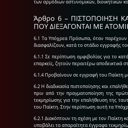
των αρμόδιων αστυνομικών, διοικητικών κα
Άρθρο 6 – ΠΙΣΤΟΠΟΙΗΣΗ Κ
ΠΟΥ ΔΙΕΞΑΓΟΝΤΑΙ ΜΕ ΑΤΟΜ
6.1 Τα Υπόχρεα Πρόσωπα, όταν παρέχουν 
διασφαλίζουν, κατά το στάδιο εγγραφής του
6.1.1 Σε περίπτωση αμφιβολίας για το κα
επαρκείς, ζητούν περαιτέρω αποδεικτικά στ
6.1.4 Προβαίνουν σε εγγραφή του Παίκτη μ
6.2 Η διαδικασία πιστοποίησης και επαλήθ
πριν από την πραγματοποίηση της πρώτ
τεκμηρίωσης για την επαλήθευση της ταυτ
του Παίκτη. Στην περίπτωση αυτή τα Υπό
6.2.1 Διακόπτουν τη σχέση με τον Παίκτη κ
υποβάλει τα απαραίτητα έγγραφα τεκμηρίω