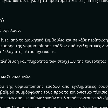
επίγειο δίκτυο, δηλαδή τα πρακτορεία και τα gaming hall
ΡΑ
 οφείλουν:
ένες, από το Διοικητικό Συμβούλιο και σε κάθε περίπτωσ
έμησης της νομιμοποίησης εσόδων από εγκληματικές δρ
τ’ ελάχιστο, μέτρα σχετικά με:
επαλήθευση και πληρότητα των στοιχείων της ταυτότητας 
πτων Συναλλαγών.
νου της νομιμοποίησης εσόδων από εγκληματικές δρασ
 βαθμού συμμόρφωσης τους προς το κανονιστικό πλαίσιο
σω των οποίων πιθανολογούν ότι διαπράττονται τα αδική
καταπολέμηση της νομιμοποίησης εσόδων από εγκληματικ