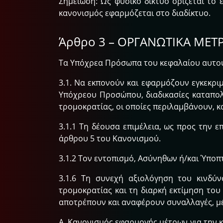
Σημείωση: Ως φυσικό δίκτυο ορίζεται το 
κανονισμός εφαρμόζεται στο διαδίκτυο.
Άρθρο 3 – ΟΡΓΑΝΩΤΙΚΑ ΜΕΤ
Τα Υπόχρεα Πρόσωπα του κεφαλαίου αυτού
3.1. Να εκπονούν και εφαρμόζουν εγκεκριμ
Υπόχρεου Προσώπου, διαδικασίες καταπολ
τρομοκρατίας, οι οποίες περιλαμβάνουν, κα
3.1.1 Τη δέουσα επιμέλεια, ως προς την 
άρθρου 5 του Κανονισμού.
3.1.2 Τον εντοπισμό, Ασύνηθων ή/και Ύπο
3.1.6 Τη συνεχή αξιολόγηση του κινδύ
τρομοκρατίας και τη διαρκή εκτίμηση του
αποτρέπουν και αναφέρουν συναλλαγές, μέ
Α. Κανονισμός εφαρμογής μέτρων για την 