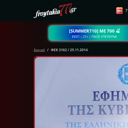
7
[SUMMER710] ΜΕ 700 🍒
ΕΕΕΠ | 21+ | ΠΑΙΞΕ ΥΠΕΥΘΥΝΑ
Αρχική
ΦΕΚ 3162 / 25.11.2014