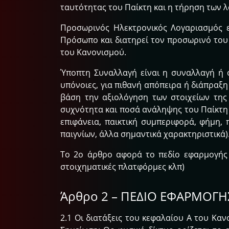
ταυτότητας του Παίκτη και η τήρηση των 
Προσωρινός Ηλεκτρονικός Λογαριασμός ε
Πρόσωπο και διατηρεί τον προσωρινό του 
του Κανονισμού.
Ύποπτη Συναλλαγή είναι η συναλλαγή ή ο
υπόνοιες, για πιθανή απόπειρα ή διάπραξ
βάση την αξιολόγηση των στοιχείων της 
συχνότητα και ποσά ανάληψης του Παίκτη
επιφάνεια, παικτική συμπεριφορά, φήμη,
παιγνίων, άλλα σημαντικά χαρακτηριστικά)
To 2o άρθρο αφορά το πεδίο εφαρμογής
στοιχηματικές πλατφόρμες κλπ)
Άρθρο 2 – ΠΕΔΙΟ ΕΦΑΡΜΟΓΗ
2.1 Οι διατάξεις του κεφαλαίου Α του Κα